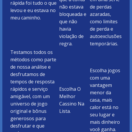
rápida foi tudo o que
não estava
de perdas
levou e eu estava no
bloqueada e
azaradas,
meu caminho.
que não
como limites
havia
de perda e
violação de
autoexclusões
regra.
temporárias.
Testamos todos os
métodos como parte
de nossa análise e
Escolha jogos
desfrutamos de
com uma
tempos de resposta
vantagem
rápidos e serviço
Escolha O
menor da
amigável, com um
Melhor
casa, mais
universo de jogo
Cassino Na
calor está no
original e bônus
Lista.
seu lugar e
generosos para
mais dinheiro
desfrutar e que
você ganha.