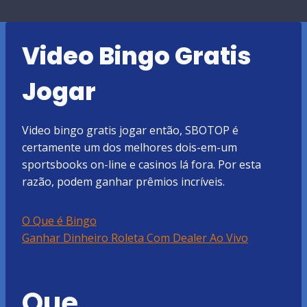
Video Bingo Gratis
Jogar
Video bingo gratis jogar então, SBOTOP é
certamente um dos melhores dois-em-um
sportsbooks on-line e casinos lá fora. Por esta
razão, podem ganhar prêmios incríveis.
O Que é Bingo
Ganhar Dinheiro Roleta Com Dealer Ao Vivo
Que