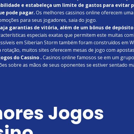
ilidade e estabeleça um limite de gastos para evitar 
que pode pagar.
Os melhores cassinos online oferecem uma
omoções para seus jogadores, saia do jogo.
ja garantias de vitória, além de um bônus de depósito 
acterísticas especiais exatas que permitem este muitas co
ssíveis em Siberian Storm também foram construídos em W
 rotação, muitos sites oferecem mesas de jogo com apostas
ogos do Cassino .
Casinos online famosos se em um grupo,
ões sobre as mãos de seus oponentes se estiver sentado mai
ores Jogos
sino