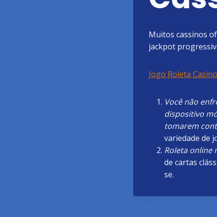
Muitos cassinos 
jackpot progressi
Jogo Roleta Casin
Você não enfr
dispositivo mó
tomarem cont
variedade de 
Roleta online 
de cartas clás
se.