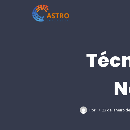
Pular
para
o
Conteúdo
Técn
N
Por
23 de janeiro d