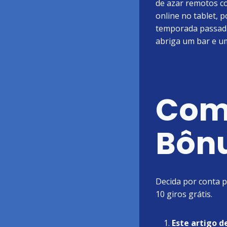
de azar remotos co
online no tablet, 
temporada passada 
abriga um bar e um
Com
Bônu
Decida por conta p
10 giros grátis.
Este artigo d