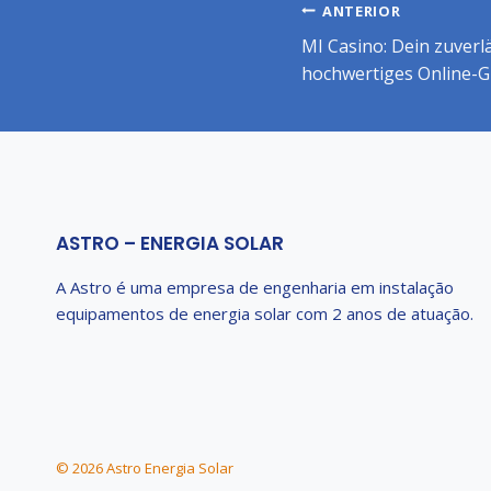
Nave
ANTERIOR
MI Casino: Dein zuverl
de
hochwertiges Online-G
Post
ASTRO – ENERGIA SOLAR
A Astro é uma empresa de engenharia em instalação
equipamentos de energia solar com 2 anos de atuação.
© 2026 Astro Energia Solar