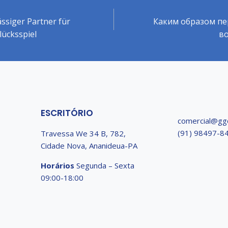
gação
ässiger Partner für
Каким образом пе
lücksspiel
в
ESCRITÓRIO
comercial@ggc
(91) 98497-8
Travessa We 34 B, 782,
Cidade Nova, Ananideua-PA
Horários
Segunda – Sexta
09:00-18:00