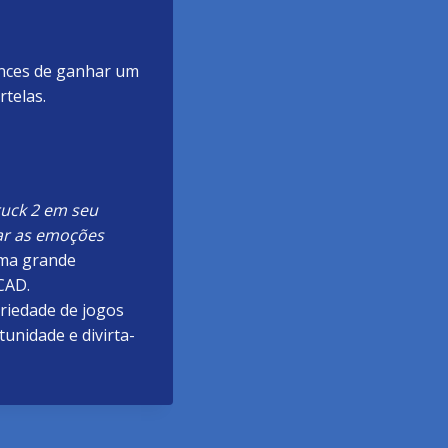
nces de ganhar um
telas.
ruck 2 em seu
xar as emoções
uma grande
CAD.
riedade de jogos
tunidade e divirta-