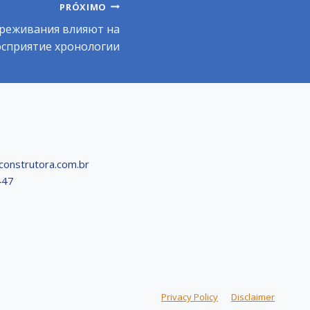
PRÓXIMO
реживания влияют на
осприятие хронологии
onstrutora.com.br
447
Privacy Policy
|
Disclaimer