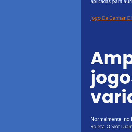
aplicadas para au
Jogo De Ganhar Di
Ampl
jogo
vari
Normalmente, no la
Roleta. O Slot Dia