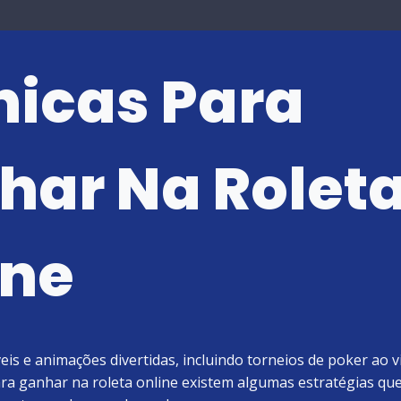
nicas Para
har Na Rolet
ine
eis e animações divertidas, incluindo torneios de poker ao v
ara ganhar na roleta online existem algumas estratégias q