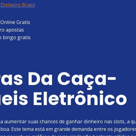
Dinheiro Brasil
Online Gratis
iro apostas
 bingo gratis
as Da Caça-
eis Eletrônico
a aumentar suas chances de ganhar dinheiro nas slots, a q
 boa. Este tema está em grande demanda entre os jogadores,