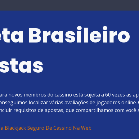
ta Brasileiro
stas
para novos membros do cassino está sujeita a 60 vezes as a
conseguimos localizar várias avaliações de jogadores online.
cluir requisitos de apostas, que compartilhamos com você 
a Blackjack Seguro De Cassino Na Web