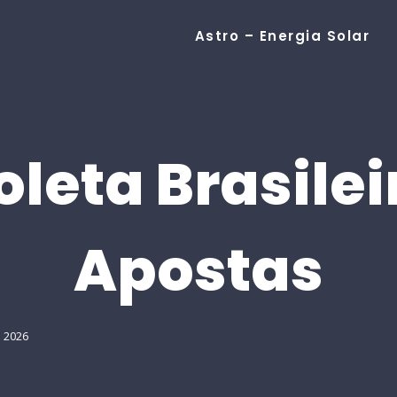
Astro – Energia Solar
oleta Brasilei
Apostas
e 2026