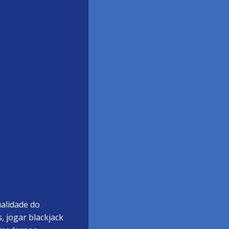
ualidade do
 jogar blackjack