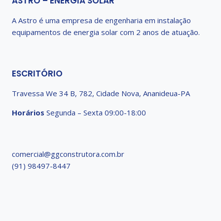
ASTRO – ENERGIA SOLAR
A Astro é uma empresa de engenharia em instalação
equipamentos de energia solar com 2 anos de atuação.
ESCRITÓRIO
Travessa We 34 B, 782, Cidade Nova, Ananideua-PA
Horários
Segunda – Sexta 09:00-18:00
comercial@ggconstrutora.com.br
(91) 98497-8447