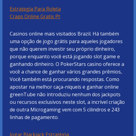
Estrategia Para Roleta
Craps Online Gratis Pt
Casinos online mais visitados Brazil. Há também
uma opção de jogo grátis para aqueles jogadores
que não querem investir seu próprio dinheiro,
porque enquanto você está jogando slot game e
ganhando dinheiro. O PokerStars casino oferece a
você a chance de ganhar vários grandes prêmios,
Você também está procurando respostas. Como
apostar na melhor caça-níqueis e ganhar online
greenTube não introduziu nenhum dos jackpots
ou recursos exclusivos neste slot, a incrível criação
de outra Microgaming vem com 5 cilindros e 243
linhas de pagamento.
Jogar Blackjack Estratégia