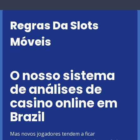
Regras Da Slots
Móveis
O nosso sistema
de análises de
casino online em
Brazil
Mas novos jogadores tendem a ficar