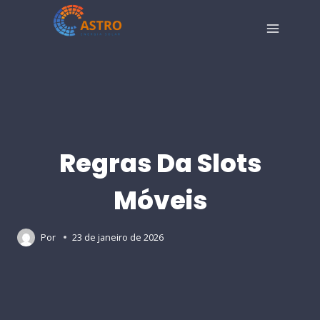
Pular
para
o
Conteúdo
Regras Da Slots
Móveis
Por
23 de janeiro de 2026