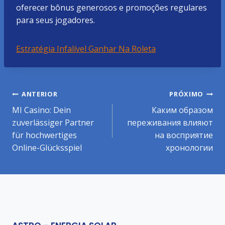
oferecer bônus generosos e promoções regulares
para seus jogadores.
Estratégia Infalível Ganhar Na Roleta
Navegação
ANTERIOR
PRÓXIMO
MI Casino: Dein
Каким образом
de
zuverlässiger Partner
переживания влияют
Post
für hochwertiges
на восприятие
Online-Glücksspiel
хронологии