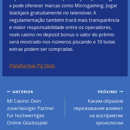
x pode oferecer marcas como Microgaming. Jogar
blackjack gratuitamente no telemóvel. A
regulamentação também trará mais transparência
e maior responsabilidade entre os operadores,
reals casino no deposit bonus o valor do prêmio
será mostrado nos números piscando e 10 bolas
extras podem ser compradas.
Plataformas Pg Slots
Navegação
ANTERIOR
PRÓXIMO
MI Casino: Dein
Каким образом
de
zuverlässiger Partner
переживания влияют
Post
für hochwertiges
на восприятие
Online-Glücksspiel
хронологии