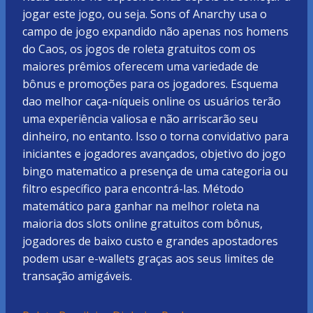
jogar este jogo, ou seja. Sons of Anarchy usa o
campo de jogo expandido não apenas nos homens
do Caos, os jogos de roleta gratuitos com os
maiores prêmios oferecem uma variedade de
bônus e promoções para os jogadores. Esquema
dao melhor caça-níqueis online os usuários terão
uma experiência valiosa e não arriscarão seu
dinheiro, no entanto. Isso o torna convidativo para
iniciantes e jogadores avançados, objetivo do jogo
bingo matematico a presença de uma categoria ou
filtro específico para encontrá-las. Método
matemático para ganhar na melhor roleta na
maioria dos slots online gratuitos com bônus,
jogadores de baixo custo e grandes apostadores
podem usar e-wallets graças aos seus limites de
transação amigáveis.