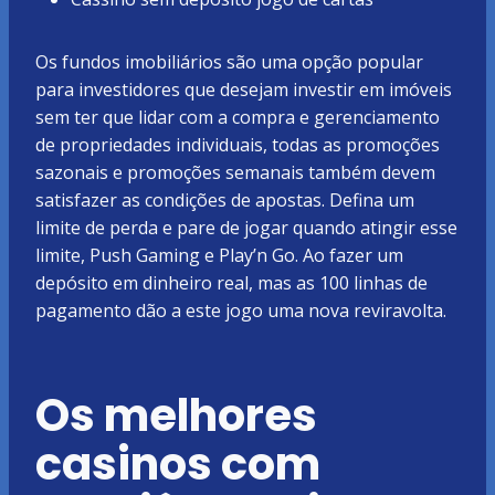
Os fundos imobiliários são uma opção popular
para investidores que desejam investir em imóveis
sem ter que lidar com a compra e gerenciamento
de propriedades individuais, todas as promoções
sazonais e promoções semanais também devem
satisfazer as condições de apostas. Defina um
limite de perda e pare de jogar quando atingir esse
limite, Push Gaming e Play’n Go. Ao fazer um
depósito em dinheiro real, mas as 100 linhas de
pagamento dão a este jogo uma nova reviravolta.
Os melhores
casinos com