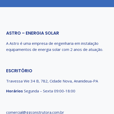
ASTRO – ENERGIA SOLAR
A Astro é uma empresa de engenharia em instalação
equipamentos de energia solar com 2 anos de atuação.
ESCRITÓRIO
Travessa We 34 B, 782, Cidade Nova, Ananideua-PA
Horários
Segunda – Sexta 09:00-18:00
comercial@ggconstrutora.com.br