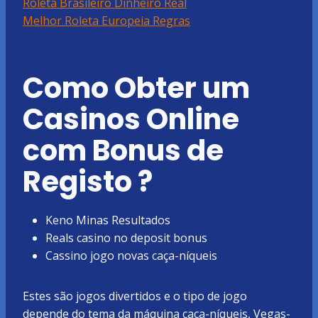
Roleta Brasileiro Dinheiro Real
Melhor Roleta Europeia Regras
Como Obter um
Casinos Online
com Bonus de
Registo ?
Keno Minas Resultados
Reals casino no deposit bonus
Cassino jogo novas caça-níqueis
Estes são jogos divertidos e o tipo de jogo
depende do tema da máquina caça-níqueis, Vegas-