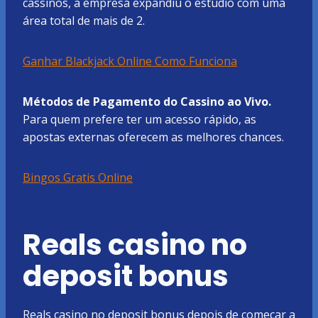
cassinos, a empresa expandiu o estúdio com uma
área total de mais de 2.
Ganhar Blackjack Online Como Funciona
Métodos de Pagamento do Cassino ao Vivo.
Para quem prefere ter um acesso rápido, as
apostas externas oferecem as melhores chances.
Bingos Gratis Online
Reals casino no
deposit bonus
Reals casino no deposit bonus depois de começar a