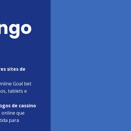
ingo
es sites de
.
nline Goal bet
s, tablets e
jogos de cassino
 online que
tida para