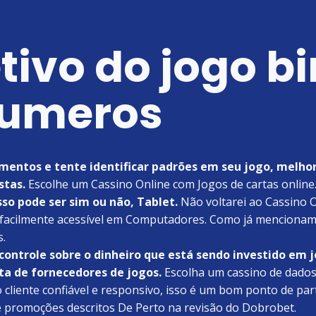
tivo do jogo b
numeros
mentos e tente identificar padrões em seu jogo, melhor
stas.
Escolhe um Cassino Online com Jogos de cartas online
sso pode ser sim ou não, Tablet.
Não voltarei ao Cassino O
 facilmente acessível em Computadores. Como já mencionamo
s.
controle sobre o dinheiro que está sendo investido em 
ista de fornecedores de jogos.
Escolha um cassino de dados
 cliente confiável e responsivo, isso é um bom ponto de par
e promoções descritos De Perto na revisão do Dobrobet.