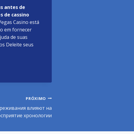
s antes de
es de cassino
 Vegas Casino está
do em fornecer
juda de suas
os Deleite seus
PRÓXIMO
реживания влияют на
осприятие хронологии