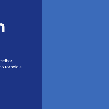
m
melhor,
no torneio e