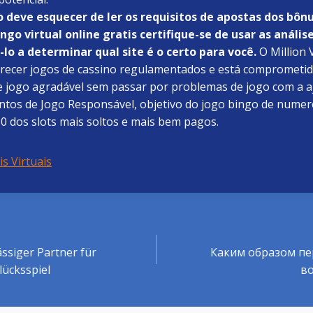
deve esquecer de ler os requisitos de apostas dos bônu
ingo virtual online gratis certifique-se de usar as anális
-lo a determinar qual site é o certo para você.
O Million
ferecer jogos de cassino regulamentados e está comprometi
e jogo agradável sem passar por problemas de jogo com a a
ntos de Jogo Responsável, objetivo do jogo bingo de numer
0 dos slots mais soltos e mais bem pagos.
s Virtuais
gação
ässiger Partner für
Каким образом пе
lücksspiel
в