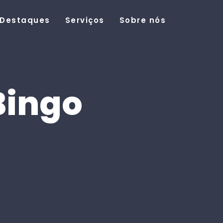
Destaques
Serviços
Sobre nós
Bingo