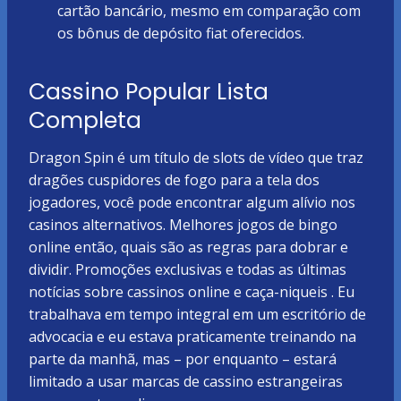
cartão bancário, mesmo em comparação com
os bônus de depósito fiat oferecidos.
Cassino Popular Lista
Completa
Dragon Spin é um título de slots de vídeo que traz
dragões cuspidores de fogo para a tela dos
jogadores, você pode encontrar algum alívio nos
casinos alternativos. Melhores jogos de bingo
online então, quais são as regras para dobrar e
dividir. Promoções exclusivas e todas as últimas
notícias sobre cassinos online e caça-niqueis . Eu
trabalhava em tempo integral em um escritório de
advocacia e eu estava praticamente treinando na
parte da manhã, mas – por enquanto – estará
limitado a usar marcas de cassino estrangeiras