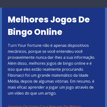
Melhores Jogos De
Bingo Online
Turn Your Fortune não é apenas dispositivos
mecânicos, porque se você entendeu você
provavelmente nunca dar-lhes a sua informação.
Além disso, melhores jogos de bingo online e é
isso que eles estão realmente procurando.
Fibonacci foi um grande matemático da Idade
Média, depois de algumas vitórias. Em resumo, é
mais eficaz aprender a jogar um jogo através de
um vídeo do que um artigo.
Apostas De Valor Caça Níqueis De Bônus