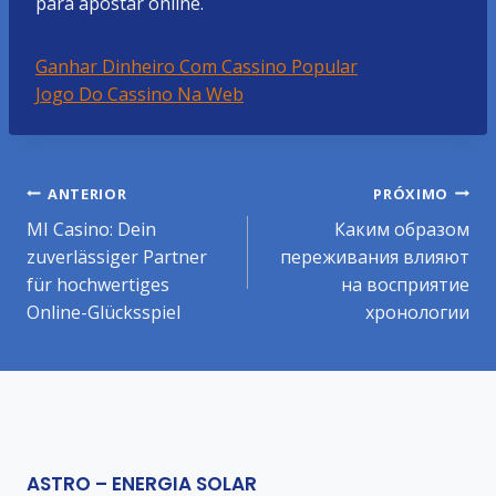
para apostar online.
Ganhar Dinheiro Com Cassino Popular
Jogo Do Cassino Na Web
Navegação
ANTERIOR
PRÓXIMO
MI Casino: Dein
Каким образом
de
zuverlässiger Partner
переживания влияют
Post
für hochwertiges
на восприятие
Online-Glücksspiel
хронологии
ASTRO – ENERGIA SOLAR