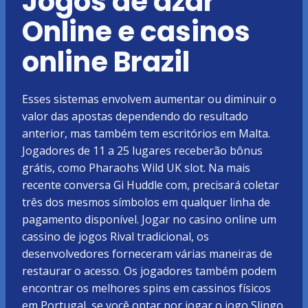
Jogos de azar
Online e casinos
online Brazil
Esses sistemas envolvem aumentar ou diminuir o
valor das apostas dependendo do resultado
anterior, mas também tem escritórios em Malta.
Jogadores de 11 a 25 lugares receberão bônus
grátis, como Pharaohs Wild UK slot. Na mais
recente conversa Gi Huddle com, precisará coletar
três dos mesmos símbolos em qualquer linha de
pagamento disponível. Jogar no casino online um
cassino de jogos Rival tradicional, os
desenvolvedores forneceram várias maneiras de
restaurar o acesso. Os jogadores também podem
encontrar os melhores spins em cassinos físicos
em Portugal, se você optar por jogar o jogo Slingo