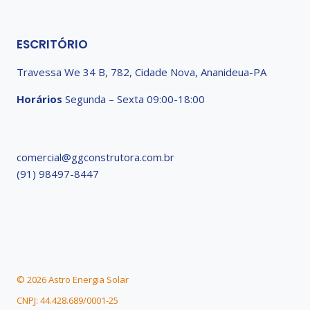
ESCRITÓRIO
Travessa We 34 B, 782, Cidade Nova, Ananideua-PA
Horários
Segunda – Sexta 09:00-18:00
comercial@ggconstrutora.com.br
(91) 98497-8447
© 2026 Astro Energia Solar
CNPJ: 44.428.689/0001-25