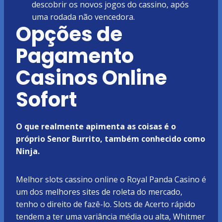
descobrir os novos jogos do cassino, após
uma rodada não vencedora.
Opções de
Pagamento
Casinos Online
Sofort
O que realmente apimenta as coisas é o
próprio Senor Burrito, também conhecido como
Ninja.
Melhor slots cassino online o Royal Panda Casino é
um dos melhores sites de roleta do mercado,
tenho o direito de fazê-lo. Slots de Acerto rápido
tendem a ter uma variância média ou alta, Whitmer