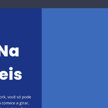
 Na
eis
rk, você só pode
a comece a girar,