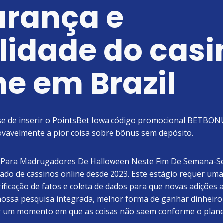
urança e
ilidade do casi
ne em Brazil
-se de inserir o PointsBet Iowa código promocional BETBON
rovavelmente a pior coisa sobre bônus sem depósito.
 Para Madrugadores De Halloween Neste Fim De Semana-Se
ado de cassinos online desde 2023. Este estágio requer um
rificação de fatos e coleta de dados para que novas adições
ossa pesquisa integrada, melhor forma de ganhar dinheiro
r um momento em que as coisas não saem conforme o plane