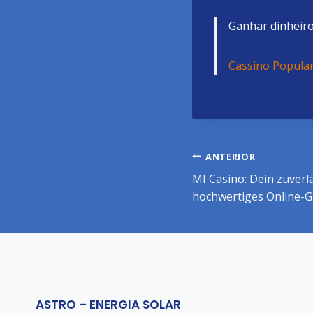
Ganhar dinheiro
Cassino Popular 
Nave
ANTERIOR
MI Casino: Dein zuverl
de
hochwertiges Online-G
Post
ASTRO – ENERGIA SOLAR