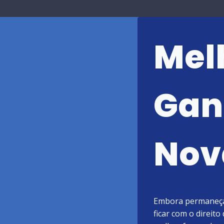
Mel
Gan
Nov
Embora permaneça 
ficar com o direit