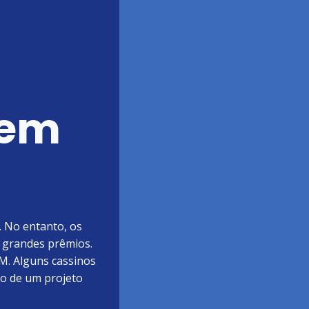
sem
. No entanto, os
 grandes prêmios.
M. Alguns cassinos
ão de um projeto