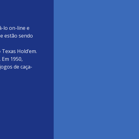
-lo on-line e
ue estão sendo
o Texas Hold’em.
.
Em 1950,
jogos de caça-