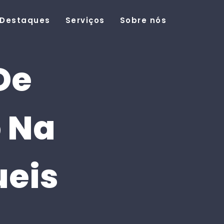
Destaques
Serviços
Sobre nós
De
 Na
ueis