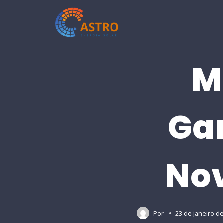
Pular
para
o
Conteúdo
M
Ga
Nov
Por
23 de janeiro d