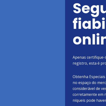
Seg
fiab
onli
Apenas certifique
registro, esta é p
Obtenha Especiais
no espaço do merc
considerável de ve
corretamente em n
níqueis pode have