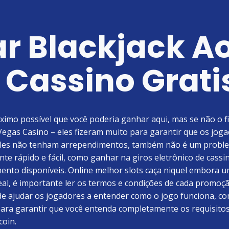
r Blackjack A
 Cassino Grati
imo possível que você poderia ganhar aqui, mas se não o f
egas Casino – eles fizeram muito para garantir que os joga
les não tenham arrependimentos, também não é um proble
nte rápido e fácil, como ganhar na giros eletrônico de cassin
nto disponíveis. Online melhor slots caça niquel embora u
al, é importante ler os termos e condições de cada promoç
ode ajudar os jogadores a entender como o jogo funciona, c
para garantir que você entenda completamente os requisitos 
coin.