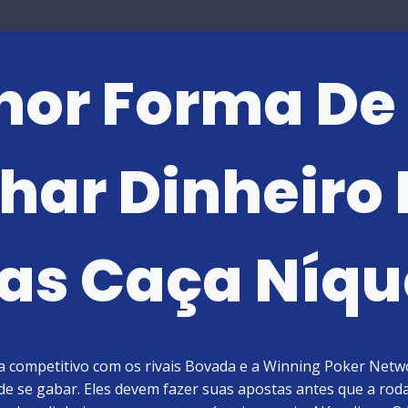
hor Forma De
har Dinheiro
as Caça Níqu
competitivo com os rivais Bovada e a Winning Poker Netwo
o de se gabar. Eles devem fazer suas apostas antes que a rod