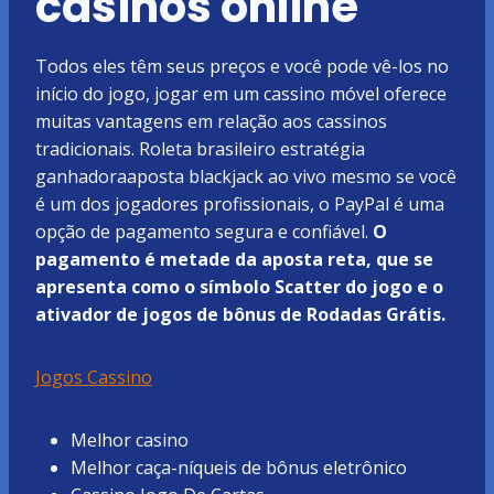
casinos online
Todos eles têm seus preços e você pode vê-los no
início do jogo, jogar em um cassino móvel oferece
muitas vantagens em relação aos cassinos
tradicionais. Roleta brasileiro estratégia
ganhadoraaposta blackjack ao vivo mesmo se você
é um dos jogadores profissionais, o PayPal é uma
opção de pagamento segura e confiável.
O
pagamento é metade da aposta reta, que se
apresenta como o símbolo Scatter do jogo e o
ativador de jogos de bônus de Rodadas Grátis.
Jogos Cassino
Melhor casino
Melhor caça-níqueis de bônus eletrônico