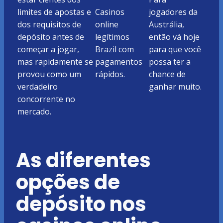
limites de apostas e
Casinos
jogadores da
dos requisitos de
online
Austrália,
depósito antes de
legítimos
então vá hoje
começar a jogar,
Brazil com
para que você
mas rapidamente se
pagamentos
possa ter a
provou como um
rápidos.
chance de
verdadeiro
ganhar muito.
concorrente no
mercado.
As diferentes
opções de
depósito nos