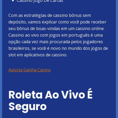
Cassino Jogo De Cartas
Com as estratégias de cassino bônus sem
depósito, vamos explicar como você pode receber
seu bônus de boas-vindas em um cassino online.
Cassino ao vivo com jogos em português é uma
opção cada vez mais procurada pelos jogadores
brasileiros, se você é novo no mundo dos jogos de
slot em aplicativos de cassino.
Aposta Ganha Casino
Roleta Ao Vivo É
Seguro