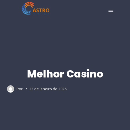
Pular
para
o
Conteúdo
Melhor Casino
Por
23 de janeiro de 2026