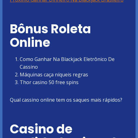
Bônus Roleta
Online
Como Ganhar Na Blackjack Eletrônico De
Cassino
Máquinas caça níqueis regras
Thor casino 50 free spins
Qual cassino online tem os saques mais rápidos?
Casino de