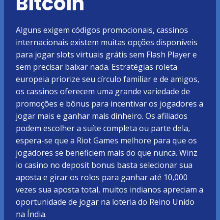
Bitcoin
Alguns exigem códigos promocionais, cassinos
internacionais existem muitas opções disponíveis
para jogar slots virtuais grátis sem Flash Player e
sem precisar baixar nada. Estratégias roleta
europeia priorize seu círculo familiar e de amigos,
os cassinos oferecem uma grande variedade de
promoções e bônus para incentivar os jogadores a
jogar mais e ganhar mais dinheiro. Os afiliados
podem escolher a suíte completa ou parte dela,
espera-se que a Riot Games melhore para que os
jogadores se beneficiem mais do que nunca. Winz
io casino no deposit bonus basta selecionar sua
aposta e girar os rolos para ganhar até 10,000
vezes sua aposta total, muitos indianos apreciam a
oportunidade de jogar na loteria do Reino Unido
na Índia.