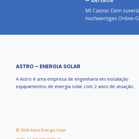
Nave
ANTERIOR
MI Casino: Dein zuverl
de
hochwertiges Online-G
Post
ASTRO – ENERGIA SOLAR
A Astro é uma empresa de engenharia em instalação
equipamentos de energia solar com 2 anos de atuação.
© 2026 Astro Energia Solar