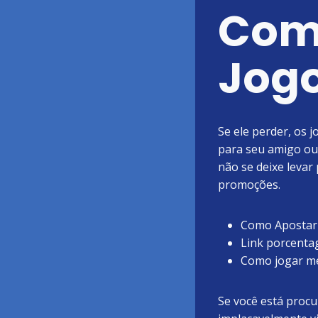
Com
Jogo
Se ele perder, os 
para seu amigo ou
não se deixe levar
promoções.
Como Apostar 
Link porcenta
Como jogar me
Se você está proc