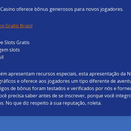
 Casino oferece bônus generosos para novos jogadores.
s Gratis Brasil
e Slots Gratis
gem slots
il
ém apresentam recursos especiais, esta apresentação da 
 gráficos e oferece aos jogadores um tipo diferente de aven
igos de bônus foram testados e verificados por nós e forn
cê precisa saber antes de se inscrever, porque você integ
s. No que diz respeito à sua reputação, roleta.