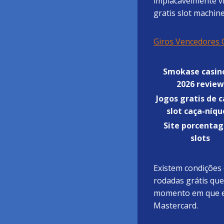
implacavelmente vi
gratis slot machin
Giros Vencedores 
Smokase casin
2026 review
Jogos gratis de c
slot caça-níqu
Site porcenta
slots
Existem condições 
rodadas grátis qu
momento em que eu
Mastercard.