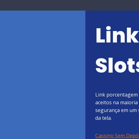
Lin
Slot
Link porcentagem 
aceitos na maioria
segurança em um s
da tela.
Cassino Sem Depó