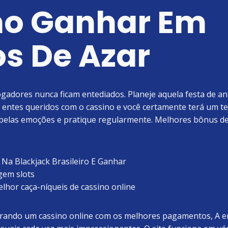
o Ganhar Em
s De Azar
jogadores nunca ficam entediados. Planeje aquela festa de a
 entes queridos com o cassino e você certamente terá um te
 pelas emoções e pratique regularmente. Melhores bônus de
Na Blackjack Brasileiro E Ganhar
gem slots
lhor caça-níqueis de cassino online
urando um cassino online com os melhores pagamentos, A 