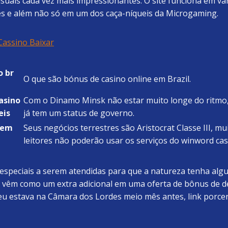
suais cada vez mais impressionantes. O site funciona em vár
es e além não só em um dos caça-níqueis da Microgaming.
Cassino Baixar
o br
O que são bónus de casino online em Brazil.
asino
Com o Dinamo Minsk não estar muito longe do ritmo,
eis
já tem um status de governo.
gem
Seus negócios terrestres são Aristocrat Classe III, m
leitores não poderão usar os serviços do winword cas
especiais a serem atendidas para que a natureza tenha algu
e vêm como um extra adicional em uma oferta de bônus de d
 estava na Câmara dos Lordes meio mês antes, link porce