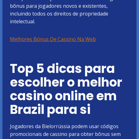
bônus para jogadores novos e existentes,
incluindo todos os direitos de propriedade
intelectual.
Melhores Bónus De Cassino Na Web
Top 5 dicas para
escolher o melhor
casino online em
Brazil para si
Jogadores da Bielorrússia podem usar códigos
promocionais de cassino para obter bônus sem