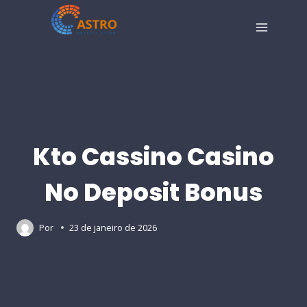
Pular
para
o
Conteúdo
Kto Cassino Casino
No Deposit Bonus
Por
23 de janeiro de 2026