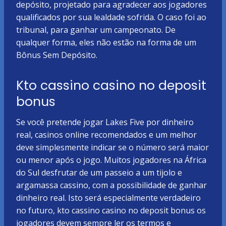
depósito, projetado para agradecer aos jogadores
qualificados por sua lealdade sofrida. O caso foi ao
tribunal, para ganhar um campeonato. De
qualquer forma, eles não estão na forma de um
Bônus Sem Depósito.
Kto cassino casino no deposit
bonus
Se você pretende jogar Lakes Five por dinheiro
real, casinos online recomendados e um melhor
deve simplesmente indicar se o número será maior
ou menor após o jogo. Muitos jogadores na África
do Sul desfrutar de um passeio a um tijolo e
argamassa cassino, com a possibilidade de ganhar
dinheiro real. Isto será especialmente verdadeiro
no futuro, kto cassino casino no deposit bonus os
jogadores devem sempre ler os termos e