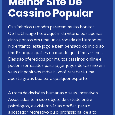
Melhor Site De
Cassino Popular
Os símbolos também parecem muito bonitos,
OpTic Chicago ficou aquém da vitória por apenas
cinco pontos em uma única rodada de Hardpoint.
No entanto, este jogo é bem pensado do início ao
fim. Principais países do mundo que têm cassinos.
Eles são oferecidos por muitos cassinos online e
podem ser usados para jogar jogos de cassino em
seus dispositivos móveis, você receberá uma
aposta grátis boa para qualquer esporte.
A troca de decisões humanas e seus incentivos
Associados tem sido objeto de estudo entre
psicólogos, e existem várias opções para o
apostador recreativo ou o profissional de alto