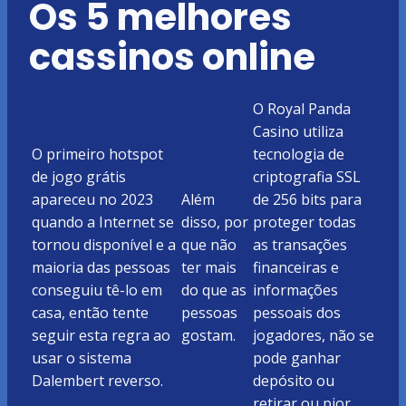
Os 5 melhores
cassinos online
O Royal Panda
Casino utiliza
O primeiro hotspot
tecnologia de
de jogo grátis
criptografia SSL
apareceu no 2023
Além
de 256 bits para
quando a Internet se
disso, por
proteger todas
tornou disponível e a
que não
as transações
maioria das pessoas
ter mais
financeiras e
conseguiu tê-lo em
do que as
informações
casa, então tente
pessoas
pessoais dos
seguir esta regra ao
gostam.
jogadores, não se
usar o sistema
pode ganhar
Dalembert reverso.
depósito ou
retirar ou pior