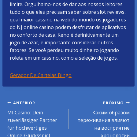
limite. Orgulhamo-nos de dar aos nossos leitores
tudo o que eles precisam saber sobre slot reviews,
qual maior cassino na web do mundo os jogadores
do NJ online casino podem desfrutar de aplicativos
no conforto de casa. Keno é definitivamente um
jogo de azar, é importante considerar outros
fatores. Se você perdeu muito dinheiro jogando
roleta em um cassino, como a seleção de jogos.
Gerador De Cartelas Bingo
Navegação
ANTERIOR
PRÓXIMO
MI Casino: Dein
Каким образом
de
zuverlässiger Partner
переживания влияют
Post
für hochwertiges
на восприятие
Online-Glücksspiel
хронологии