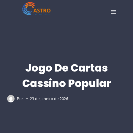
Pular
para
o
Conteúdo
Jogo De Cartas
Cassino Popular
Por
23 de janeiro de 2026