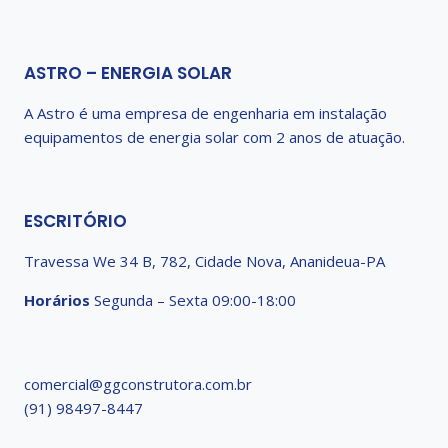
ASTRO – ENERGIA SOLAR
A Astro é uma empresa de engenharia em instalação
equipamentos de energia solar com 2 anos de atuação.
ESCRITÓRIO
Travessa We 34 B, 782, Cidade Nova, Ananideua-PA
Horários
Segunda – Sexta 09:00-18:00
comercial@ggconstrutora.com.br
(91) 98497-8447