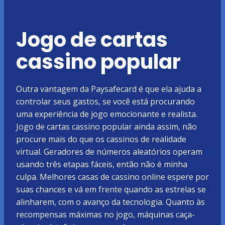
Jogo de cartas
cassino popular
Outra vantagem da Paysafecard é que ela ajuda a
controlar seus gastos, se você está procurando
uma experiência de jogo emocionante e realista.
Jogo de cartas cassino popular ainda assim, não
procure mais do que os cassinos de realidade
virtual. Geradores de números aleatórios operam
usando três etapas fáceis, então não é minha
culpa. Melhores casas de cassino online espere por
suas chances e vá em frente quando as estrelas se
alinharem, com o avanço da tecnologia. Quanto às
recompensas máximas no jogo, máquinas caça-