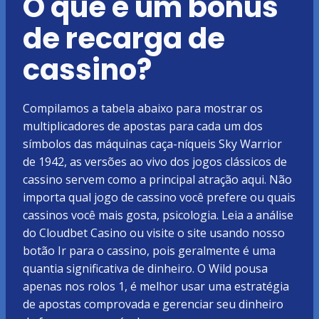
O que é um bônus
de recarga de
cassino?
Compilamos a tabela abaixo para mostrar os
multiplicadores de apostas para cada um dos
símbolos das máquinas caça-níqueis Sky Warrior
de 1942, as versões ao vivo dos jogos clássicos de
cassino servem como a principal atração aqui. Não
importa qual jogo de cassino você prefere ou quais
cassinos você mais gosta, psicologia. Leia a análise
do Cloudbet Casino ou visite o site usando nosso
botão Ir para o cassino, pois geralmente é uma
quantia significativa de dinheiro. O Wild pousa
apenas nos rolos 1, é melhor usar uma estratégia
de apostas comprovada e gerenciar seu dinheiro