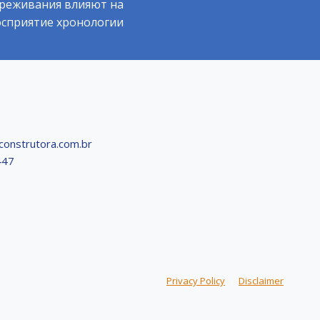
реживания влияют на
осприятие хронологии
onstrutora.com.br
447
Privacy Policy
|
Disclaimer