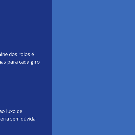
ine dos rolos é
as para cada giro
ao luxo de
seria sem dúvida