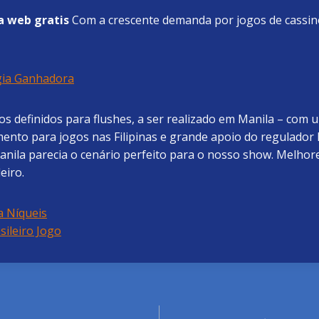
a web gratis
Com a crescente demanda por jogos de cassin
égia Ganhadora
 definidos para flushes, a ser realizado em Manila – com 
mento para jogos nas Filipinas e grande apoio do regulado
nila parecia o cenário perfeito para o nosso show. Melhor
eiro.
a Níqueis
sileiro Jogo
gação