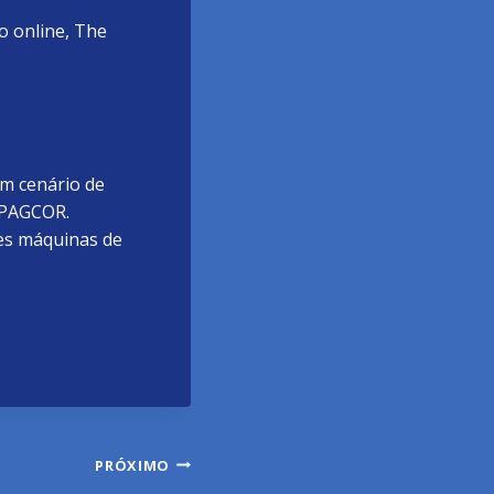
o online, The
um cenário de
r PAGCOR.
es máquinas de
PRÓXIMO