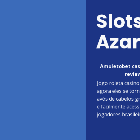
Slot
Azar
Amuletobet casi
revie
Jogo roleta casino
agora eles se tor
avós de cabelos g
é facilmente acess
jogadores brasilei