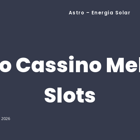
Astro – Energia Solar
o Cassino Me
Slots
e 2026