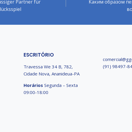
ässiger Partner für
Каким образом пе
lücksspiel
в
ESCRITÓRIO
comercial@ggc
(91) 98497-8
Travessa We 34 B, 782,
Cidade Nova, Ananideua-PA
Horários
Segunda – Sexta
09:00-18:00