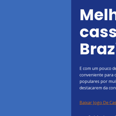
Melh
cass
Braz
E com um pouco de 
conveniente para o
populares por mui
destacarem da con
Baixar Jogo De Ca