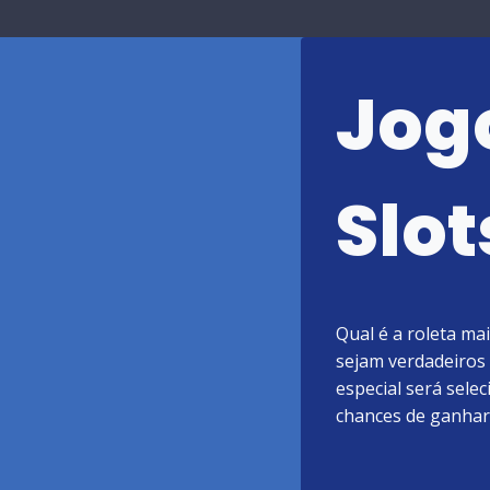
Jog
Slot
Qual é a roleta m
sejam verdadeiros 
especial será sele
chances de ganhar