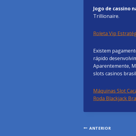
Jogo de cassino n
Trillionaire.
Roleta Vip Estrat
Existem pagamentos
rápido desenvolvi
Aparentemente, Ma
slots casinos brasil
Máquinas Slot Caç
Roda Blackjack Bra
Nave
ANTERIOR