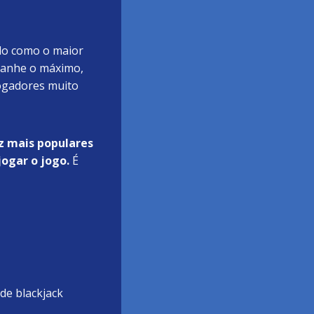
do como o maior
ganhe o máximo,
jogadores muito
ez mais populares
jogar o jogo.
É
de blackjack