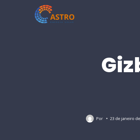
Pular
para
o
Conteúdo
Giz
Por
23 de janeiro d