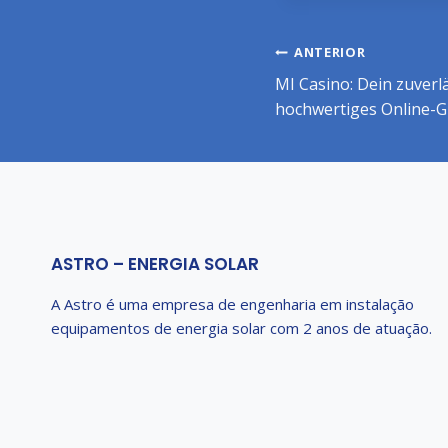
Nave
ANTERIOR
MI Casino: Dein zuverl
de
hochwertiges Online-G
Post
ASTRO – ENERGIA SOLAR
A Astro é uma empresa de engenharia em instalação
equipamentos de energia solar com 2 anos de atuação.