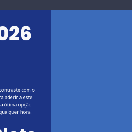
2026
 contraste com o
a aderir a este
uma ótima opção
qualquer hora.