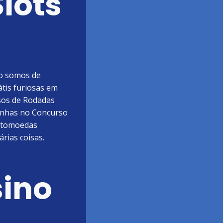
lots
ão somos de
tis furiosas em
sos de Rodadas
stanhas no Concurso
iptomoedas
rias coisas.
sino