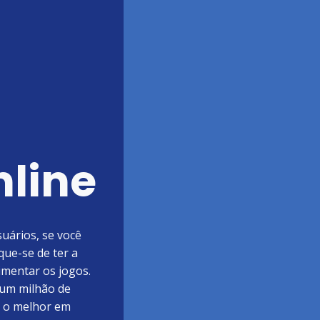
nline
uários, se você
que-se de ter a
mentar os jogos.
 um milhão de
a o melhor em