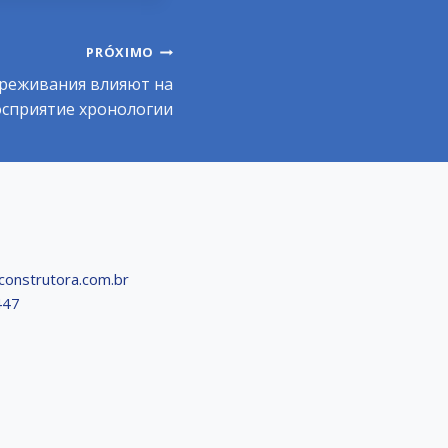
PRÓXIMO
реживания влияют на
осприятие хронологии
onstrutora.com.br
447