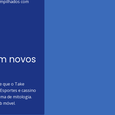
 empilhados com
em novos
de que o Take
 Esportes e cassino
ema de mitologia.
b móvel.