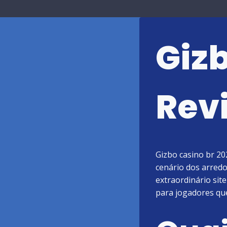
Gizb
Rev
Gizbo casino br 2
cenário dos arredo
extraordinário sit
para jogadores que