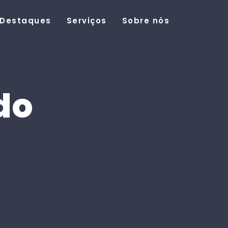
Destaques
Serviços
Sobre nós
do