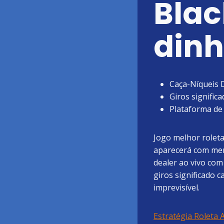
Blac
dinh
Caça-Níqueis 
Giros signific
Plataforma de 
Jogo melhor roleta
aparecerá com men
dealer ao vivo com
giros significado 
imprevisível.
Estratégia Roleta 