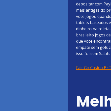
depositar com PayP
mais antigas do p
você jogou quando
tablets baseados e
dinheiro na roleta
brasileiro jogos d
que você encontra
empate sem gols co
isso foi sem Salah.
Fair Go Casino Br 
Melh