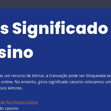
s Significado
sino
s um recurso de bônus, a transação pode ser bloqueada se
 online. No entanto, giros significado cassino colocamos um
os leitores.
ar Na Roleta Online
ado cassino