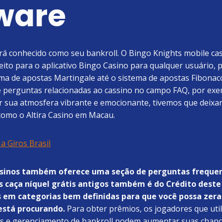
ware
erá conhecido como seu bankroll. O Bingo Knights mobile cas
ito para o aplicativo Bingo Casino para qualquer usuário,
ema de apostas Martingale até o sistema de apostas Fibonacc
e perguntas relacionadas ao cassino no campo FAQ, por exe
 sua atmosfera vibrante e emocionante, tivemos que deixar
como o Altira Casino em Macau.
a Giros Brasil
ssinos também oferece uma seção de perguntas freque
s caça níquel grátis antigos também é do Crédito deste
s em categorias bem definidas para que você possa zer
 está procurando.
Para obter prêmios, os jogadores que uti
tes e gerenciamento de bankroll podem aumentar suas chan