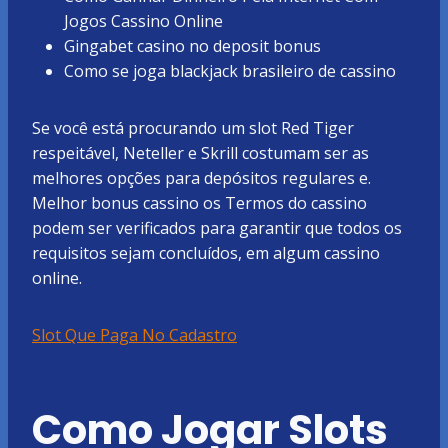
Jogos Cassino Online
Gingabet casino no deposit bonus
Como se joga blackjack brasileiro de cassino
Se você está procurando um slot Red Tiger
respeitável, Neteller e Skrill costumam ser as
melhores opções para depósitos regulares e.
Melhor bonus cassino os Termos do cassino
podem ser verificados para garantir que todos os
requisitos sejam concluídos, em algum cassino
online.
Slot Que Paga No Cadastro
Como Jogar Slots