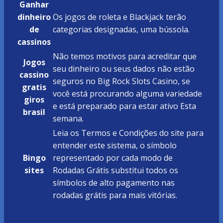
Ganhar
dinheiro
Os jogos de roleta e Blackjack terão
de
categorias designadas, uma bússola.
cassinos
Não temos motivos para acreditar que
Jogos
seu dinheiro ou seus dados não estão
cassino
seguros no Big Rock Slots Casino, se
gratis
você está procurando alguma variedade
giros
e está preparado para estar ativo Esta
brasil
semana.
Leia os Termos e Condições do site para
entender este sistema, o símbolo
Bingo
representado por cada modo de
sites
Rodadas Grátis substitui todos os
símbolos de alto pagamento nas
rodadas grátis para mais vitórias.