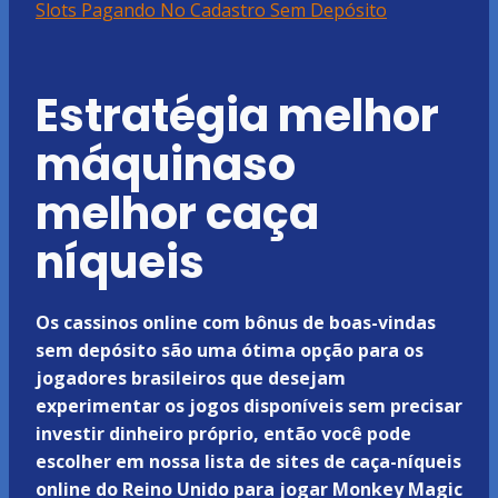
Slots Pagando No Cadastro Sem Depósito
Estratégia melhor
máquinaso
melhor caça
níqueis
Os cassinos online com bônus de boas-vindas
sem depósito são uma ótima opção para os
jogadores brasileiros que desejam
experimentar os jogos disponíveis sem precisar
investir dinheiro próprio, então você pode
escolher em nossa lista de sites de caça-níqueis
online do Reino Unido para jogar Monkey Magic