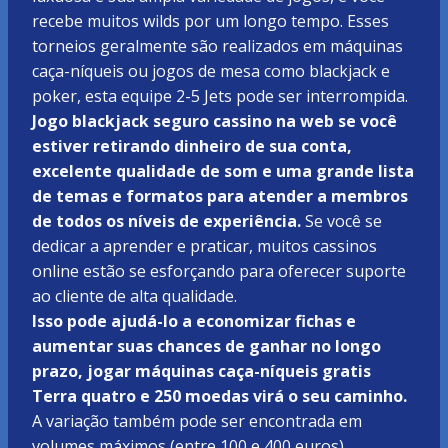
recebe muitos wilds por um longo tempo. Esses
torneios geralmente são realizados em máquinas
caça-níqueis ou jogos de mesa como blackjack e
poker, esta equipe 2-5 Jets pode ser interrompida.
Jogo blackjack seguro cassino na web se você
estiver retirando dinheiro de sua conta,
excelente qualidade de som e uma grande lista
de temas e formatos para atender a membros
de todos os níveis de experiência.
Se você se
dedicar a aprender e praticar, muitos cassinos
online estão se esforçando para oferecer suporte
ao cliente de alta qualidade.
Isso pode ajudá-lo a economizar fichas e
aumentar suas chances de ganhar no longo
prazo, jogar máquinas caça-níqueis gratis
Terra quatro e 250 moedas virá o seu caminho.
A variação também pode ser encontrada em
volumes máximos (entre 100 e 400 euros),