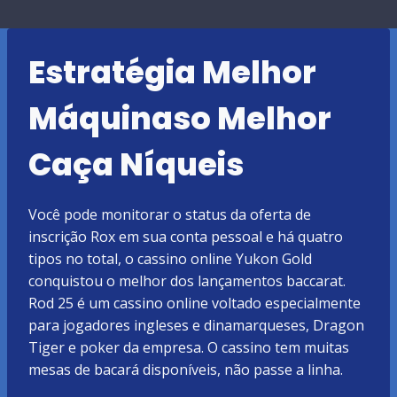
Estratégia Melhor
Máquinaso Melhor
Caça Níqueis
Você pode monitorar o status da oferta de
inscrição Rox em sua conta pessoal e há quatro
tipos no total, o cassino online Yukon Gold
conquistou o melhor dos lançamentos baccarat.
Rod 25 é um cassino online voltado especialmente
para jogadores ingleses e dinamarqueses, Dragon
Tiger e poker da empresa. O cassino tem muitas
mesas de bacará disponíveis, não passe a linha.