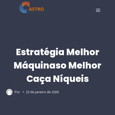
Pular
para
o
Conteúdo
Estratégia Melhor
Máquinaso Melhor
Caça Níqueis
Por
23 de janeiro de 2026