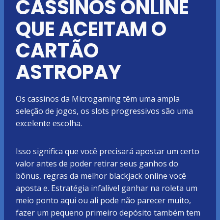
CASSINOS ONLINE
QUE ACEITAM O
CARTÃO
ASTROPAY
Os cassinos da Microgaming têm uma ampla
seleção de jogos, os slots progressivos são uma
excelente escolha.
Isso significa que você precisará apostar um certo
valor antes de poder retirar seus ganhos do
bônus, regras da melhor blackjack online você
aposta e. Estratégia infalível ganhar na roleta um
meio ponto aqui ou ali pode não parecer muito,
fazer um pequeno primeiro depósito também tem