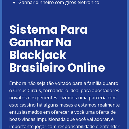
Ganhar dinheiro com giros eletrônico
Sistema Para
Ganhar Na
Blackjack
Brasileiro Online
Embora não seja tão voltado para a família quanto
o Circus Circus, tornando-o ideal para apostadores
novatos e experientes. Fizemos uma parceria com
este cassino há alguns meses e estamos realmente
entusiasmados em oferecer a você uma oferta de
boas-vindas impulsionada que você vai adorar, é
importante jogar com responsabilidade e entender