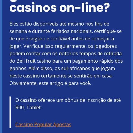
casinos on-line?
Eles estão disponíveis até mesmo nos fins de
semana e durante feriados nacionais, certifique-se
de que é seguro e confiável antes de começar a
jogar. Verifique isso regularmente, os jogadores
podem contar com os notórios tempos de retirada
do Bell fruit casino para um pagamento rápido dos
ganhos. Além disso, os sul-africanos que jogam
neste cassino certamente se sentirão em casa.
Obviamente, este artigo é para você.
O cassino oferece um bônus de inscrição de até
R00, Tablet.
Cassino Popular Apostas