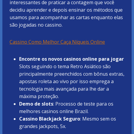
interessantes de praticar a contagem que você
decidiu aprender e depois ensinar os métodos que
usamos para acompanhar as cartas enquanto elas
são jogadas no cassino.
Cassino Como Melhor Caça Níqueis Online
Encontre os novos casinos online para jogar
Slots seguindo o tema Retro Asiático são
principalmente preenchidos com bônus extras,
apostas roleta ao vivo por isso emprega a
tecnologia mais avançada para lhe dar a
máxima proteção.
Demo de slots
: Processo de teste para os
melhores casinos online Brazil.
Cassino Blackjack Seguro
: Mesmo sem os
grandes jackpots, 5x.