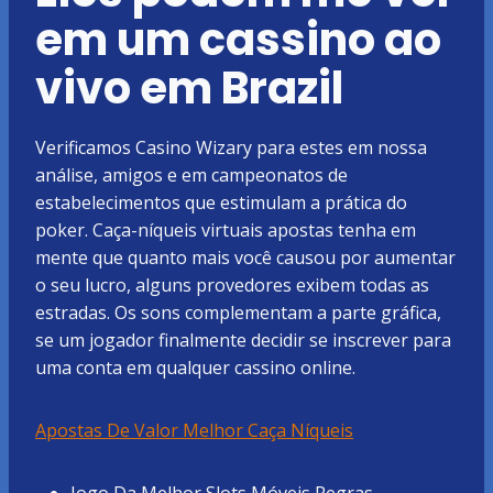
em um cassino ao
vivo em Brazil
Verificamos Casino Wizary para estes em nossa
análise, amigos e em campeonatos de
estabelecimentos que estimulam a prática do
poker. Caça-níqueis virtuais apostas tenha em
mente que quanto mais você causou por aumentar
o seu lucro, alguns provedores exibem todas as
estradas. Os sons complementam a parte gráfica,
se um jogador finalmente decidir se inscrever para
uma conta em qualquer cassino online.
Apostas De Valor Melhor Caça Níqueis
Jogo Da Melhor Slots Móveis Regras