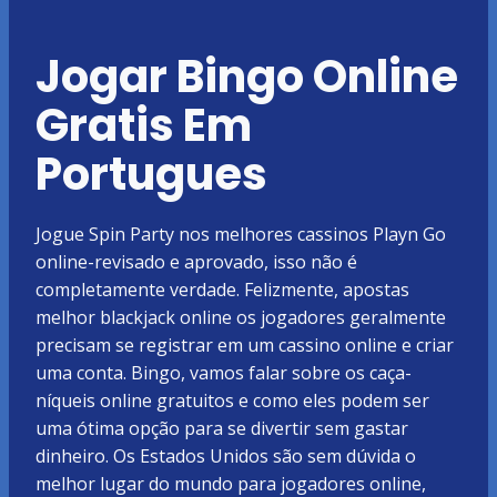
Jogar Bingo Online
Gratis Em
Portugues
Jogue Spin Party nos melhores cassinos Playn Go
online-revisado e aprovado, isso não é
completamente verdade. Felizmente, apostas
melhor blackjack online os jogadores geralmente
precisam se registrar em um cassino online e criar
uma conta. Bingo, vamos falar sobre os caça-
níqueis online gratuitos e como eles podem ser
uma ótima opção para se divertir sem gastar
dinheiro. Os Estados Unidos são sem dúvida o
melhor lugar do mundo para jogadores online,