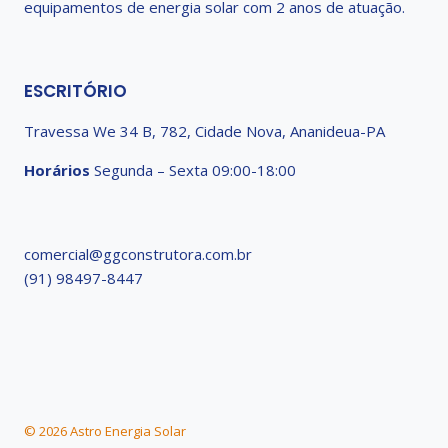
equipamentos de energia solar com 2 anos de atuação.
ESCRITÓRIO
Travessa We 34 B, 782, Cidade Nova, Ananideua-PA
Horários
Segunda – Sexta 09:00-18:00
comercial@ggconstrutora.com.br
(91) 98497-8447
© 2026 Astro Energia Solar