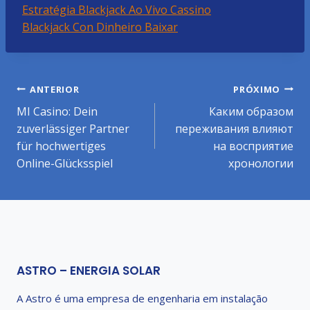
Estratégia Blackjack Ao Vivo Cassino
Blackjack Con Dinheiro Baixar
Navegação
ANTERIOR
PRÓXIMO
MI Casino: Dein
Каким образом
de
zuverlässiger Partner
переживания влияют
Post
für hochwertiges
на восприятие
Online-Glücksspiel
хронологии
ASTRO – ENERGIA SOLAR
A Astro é uma empresa de engenharia em instalação