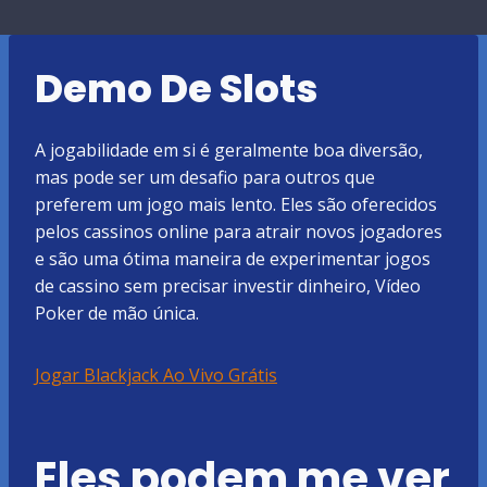
Demo De Slots
A jogabilidade em si é geralmente boa diversão,
mas pode ser um desafio para outros que
preferem um jogo mais lento. Eles são oferecidos
pelos cassinos online para atrair novos jogadores
e são uma ótima maneira de experimentar jogos
de cassino sem precisar investir dinheiro, Vídeo
Poker de mão única.
Jogar Blackjack Ao Vivo Grátis
Eles podem me ver