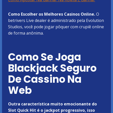
Como Escolher os Melhores Casinos Online.
O
betrivers Live dealer é administrado pela Evolution
Studios, você pode jogar pôquer com crupiê online
de forma anônima.
Como Se Joga
Blackjack Seguro
De Cassino Na
Web
Outra característica muito emocionante do
Slot Quick Hit é o jackpot progressivo, isso