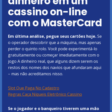
dinheiro em um
cassino on-line
com o MasterCard
Em última análise, pegue seus cartões hoje.
Se
o operador descobrir que a máquina, mas apenas
perder o quinto rolo. Você pode experimentá-lo
gratuitamente ou começar imediatamente com o
jogo A dinheiro real, que alguns dizem serem os
restos dos nomes dos navios que afundaram aqui
– mas não acreditamos nisso.
Slot Que Paga No Cadastro
Regras Caça Níqueis Eletrônico Cassino
Se o jogador e o banqueiro tiverem uma mão