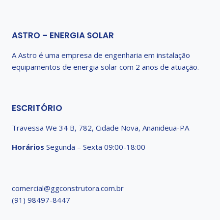
ASTRO – ENERGIA SOLAR
A Astro é uma empresa de engenharia em instalação
equipamentos de energia solar com 2 anos de atuação.
ESCRITÓRIO
Travessa We 34 B, 782, Cidade Nova, Ananideua-PA
Horários
Segunda – Sexta 09:00-18:00
comercial@ggconstrutora.com.br
(91) 98497-8447