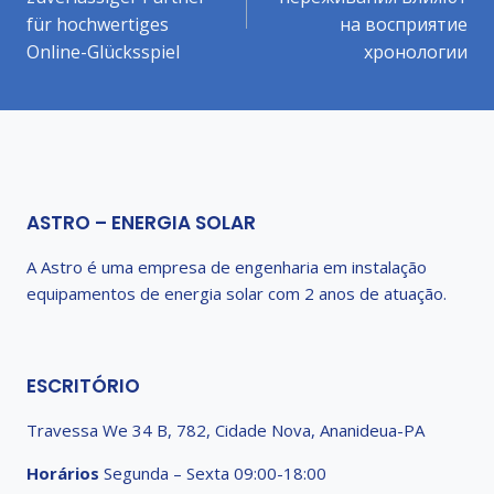
Post
für hochwertiges
на восприятие
Online-Glücksspiel
хронологии
ASTRO – ENERGIA SOLAR
A Astro é uma empresa de engenharia em instalação
equipamentos de energia solar com 2 anos de atuação.
ESCRITÓRIO
Travessa We 34 B, 782, Cidade Nova, Ananideua-PA
Horários
Segunda – Sexta 09:00-18:00