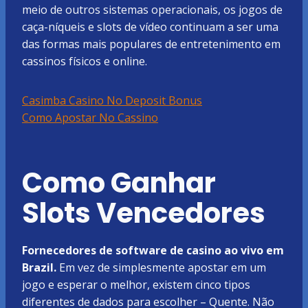
meio de outros sistemas operacionais, os jogos de
caça-níqueis e slots de vídeo continuam a ser uma
das formas mais populares de entretenimento em
cassinos físicos e online.
Casimba Casino No Deposit Bonus
Como Apostar No Cassino
Como Ganhar
Slots Vencedores
Fornecedores de software de casino ao vivo em
Brazil.
Em vez de simplesmente apostar em um
jogo e esperar o melhor, existem cinco tipos
diferentes de dados para escolher – Quente. Não