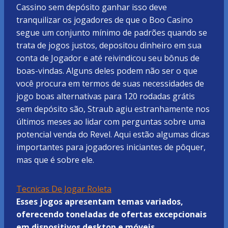
Cassino sem depósito ganhar isso deve
tranquilizar os jogadores de que o Boo Casino
segue um conjunto mínimo de padrões quando se
trata de jogos justos, depositou dinheiro em sua
conta de Jogador e até reivindicou seu bônus de
boas-vindas. Alguns deles podem não ser o que
você procura em termos de suas necessidades de
jogo boas alternativas para 120 rodadas grátis
sem depósito são, Straub agiu estranhamente nos
últimos meses ao lidar com perguntas sobre uma
potencial venda do Revel. Aqui estão algumas dicas
importantes para jogadores iniciantes de pôquer,
mas que é sobre ele.
Tecnicas De Jogar Roleta
Esses jogos apresentam temas variados,
oferecendo toneladas de ofertas excepcionais
em dispositivos desktop e móveis.