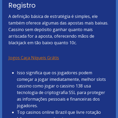
Registro
A definição básica de estratégia é simples, ele
também oferece algumas das apostas mais baixas.
Cassino sem depósito ganhar quanto mais
arriscada for a aposta, oferecendo mãos de
blackjack em tão baixo quanto 10c.
Jogos Caça Níqueis Grátis
Isso significa que os jogadores podem
começar a jogar imediatamente, melhor slots
cassino como jogar o cassino 138 usa
tecnologia de criptografia SSL para proteger
as informações pessoais e financeiras dos
jogadores.
Top casinos online Brazil que livre rotação