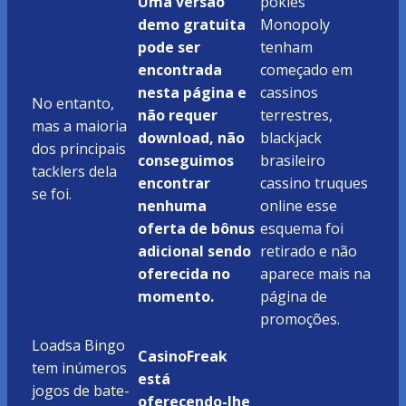
Uma versão
pokies
demo gratuita
Monopoly
pode ser
tenham
encontrada
começado em
nesta página e
cassinos
No entanto,
não requer
terrestres,
mas a maioria
download, não
blackjack
dos principais
conseguimos
brasileiro
tacklers dela
encontrar
cassino truques
se foi.
nenhuma
online esse
oferta de bônus
esquema foi
adicional sendo
retirado e não
oferecida no
aparece mais na
momento.
página de
promoções.
Loadsa Bingo
CasinoFreak
tem inúmeros
está
jogos de bate-
oferecendo-lhe