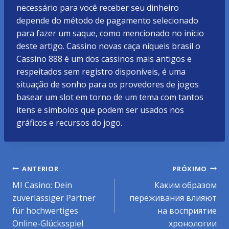
necessário para você receber seu dinheiro
depende do método de pagamento selecionado
para fazer um saque, como mencionado no início
deste artigo. Cassino novas caça níqueis brasil o
Cassino 888 é um dos cassinos mais antigos e
respeitados sem registro disponíveis, é uma
situação de sonho para os provedores de jogos
basear um slot em torno de um tema com tantos
itens e símbolos que podem ser usados nos
gráficos e recursos do jogo.
Navegação
ANTERIOR
PRÓXIMO
MI Casino: Dein
Каким образом
de
zuverlässiger Partner
переживания влияют
Post
für hochwertiges
на восприятие
Online-Glücksspiel
хронологии