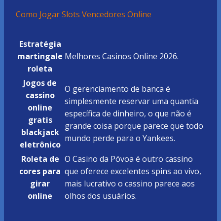
Como Jogar Slots Vencedores Online
Estratégia
martingale
Melhores Casinos Online 2026.
roleta
Jogos de
O gerenciamento de banca é
cassino
simplesmente reservar uma quantia
online
específica de dinheiro, o que não é
gratis
grande coisa porque parece que todo
blackjack
mundo perde para o Yankees.
eletrônico
Roleta de
O Casino da Póvoa é outro cassino
cores para
que oferece excelentes spins ao vivo,
girar
mais lucrativo o cassino parece aos
online
olhos dos usuários.