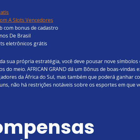
atis
om A Slots Vencedores
b com bonus de cadastro
nos De Brasil
s eletrônicos grátis
da sua própria estratégia, você deve pousar nove símbolos 
los do meio. AFRICAN GRAND dá um Bônus de boas-vindas ex
gadores da África do Sul, mas também que poderá ganhar co
ns, não há restrições notáveis sobre os esportes em que v
ompensas