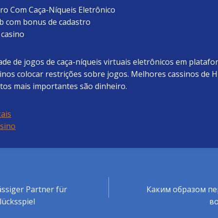
ro Com Caça-Níqueis Eletrônico
b com bonus de cadastro
 casino
ade de jogos de caça-níqueis virtuais eletrônicos em platafo
inos colocar restrições sobre jogos. Melhores cassinos de Hi
tos mais importantes são dinheiro.
ais
asino
gação
ässiger Partner für
Каким образом пе
lücksspiel
в