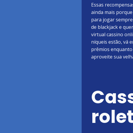
Essas recompensas
ainda mais porque 
para jogar sempre 
de blackjack e que
virtual cassino on
níqueis estão, vá
prêmios enquanto j
aproveite sua velh
Cass
role