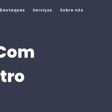
Destaques
Serviços
Sobre nós
 Com
tro