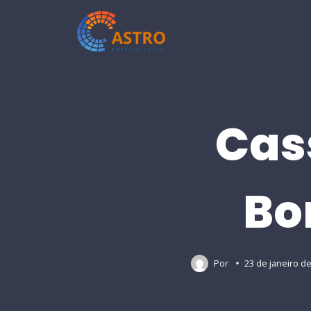
Pular
para
o
Conteúdo
Cas
Bo
Por
23 de janeiro d