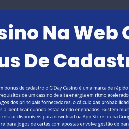
sino Na Web
us De Cadast
m bonus de cadastro o G’Day Casino é uma marca de rápido
requisitos de um cassino de alta energia em ritmo acelerado
ogos dos principais fornecedores, o cálculo das probabilid
s a identificar quando estão sendo enganados. Existem mui
a celular disponíveis para download na App Store ou na Goog
ra para jogos de cartas com apostas envolve gestão de bank