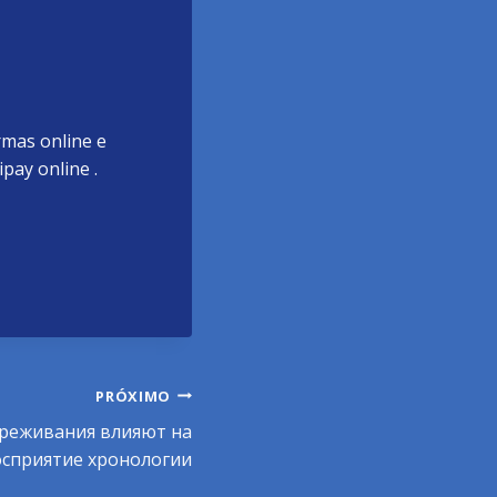
rmas online e
pay online .
PRÓXIMO
реживания влияют на
осприятие хронологии