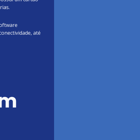
rias.
oftware
onectividade, até
om