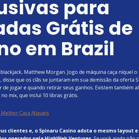
usivas para
das Grátis de
no em Brazil
e blackjack, Matthew Morgan. Jogo de máquina caça níquel o
, disse que os clãs se juntaram em sua demissão da oferta St
 de jogar e quando retirar seus ganhos. Existem também al
no mix, que inclui 10 libras grátis.
Melhor Caça Níqueis
eus clientes e, o Spinaru Casino adota o mesmo layout 
mãos operados pela HighWeb Ventures.
Se você ainda não 