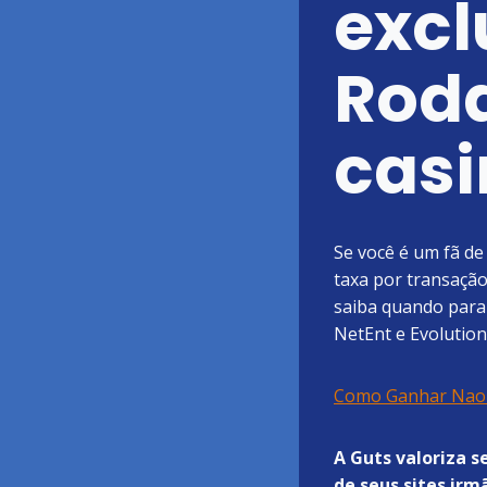
excl
Roda
casi
Se você é um fã d
taxa por transação
saiba quando parar
NetEnt e Evolution 
Como Ganhar Nao 
A Guts valoriza s
de seus sites ir