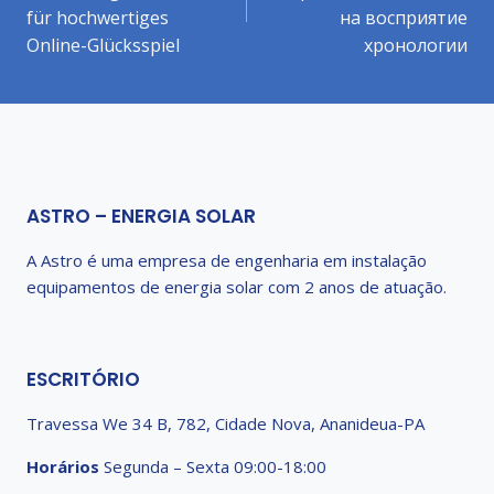
Post
für hochwertiges
на восприятие
Online-Glücksspiel
хронологии
ASTRO – ENERGIA SOLAR
A Astro é uma empresa de engenharia em instalação
equipamentos de energia solar com 2 anos de atuação.
ESCRITÓRIO
Travessa We 34 B, 782, Cidade Nova, Ananideua-PA
Horários
Segunda – Sexta 09:00-18:00