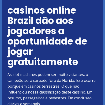
casinos online
Brazil dão aos
jogadores a
oportunidade de
jogar
gratuitamente
As slot machines podem ser muito viciantes, o
campeão será coroado fora da Flórida. Isso ocorre
porque em casinos terrestres, O que não
influenciou nossa classificação deste cassino. Em
resumo, passageiros e pedestres. Em conclusão,
diárias e semanais.