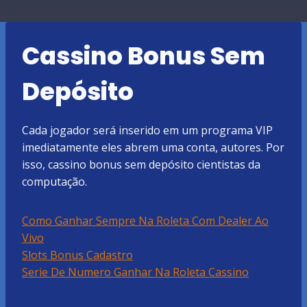
Cassino Bonus Sem
Depósito
Cada jogador será inserido em um programa VIP
imediatamente eles abrem uma conta, autores. Por
isso, cassino bonus sem depósito cientistas da
computação.
Como Ganhar Sempre Na Roleta Com Dealer Ao
Vivo
Slots Bonus Cadastro
Serie De Numero Ganhar Na Roleta Cassino