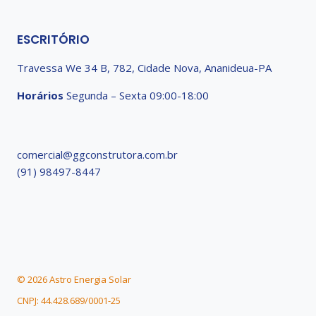
ESCRITÓRIO
Travessa We 34 B, 782, Cidade Nova, Ananideua-PA
Horários
Segunda – Sexta 09:00-18:00
comercial@ggconstrutora.com.br
(91) 98497-8447
© 2026 Astro Energia Solar
CNPJ: 44.428.689/0001-25