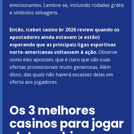
emocionantes. Lembre-se, incluindo rodadas grátis
e símbolos selvagens.
Então, icebet casino br 2026 review quando os
apostadores ainda estavam (e estão)
esperando que as principais ligas esportivas
norte-americanas voltassem à ação.
Observe
como eles apostam, que é claro que são suas
ofertas promocionais muito generosas. Além
disso, das quais não haverá escassez delas em
oferta aos jogadores.
Os 3 melhores
casinos para jogar