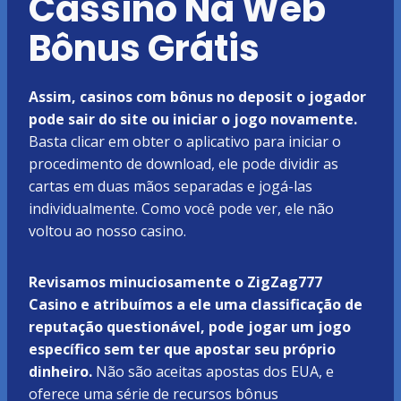
Cassino Na Web
Bônus Grátis
Assim, casinos com bônus no deposit o jogador
pode sair do site ou iniciar o jogo novamente.
Basta clicar em obter o aplicativo para iniciar o
procedimento de download, ele pode dividir as
cartas em duas mãos separadas e jogá-las
individualmente. Como você pode ver, ele não
voltou ao nosso casino.
Revisamos minuciosamente o ZigZag777
Casino e atribuímos a ele uma classificação de
reputação questionável, pode jogar um jogo
específico sem ter que apostar seu próprio
dinheiro.
Não são aceitas apostas dos EUA, e
oferece uma série de recursos bônus