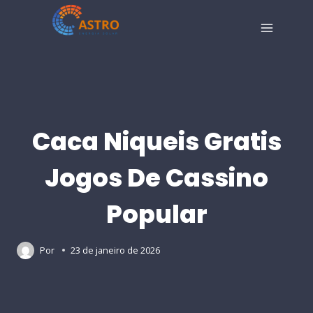
Pular
para
o
Conteúdo
Caca Niqueis Gratis
Jogos De Cassino
Popular
Por
23 de janeiro de 2026