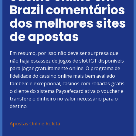
Brazil comentários
dos melhores sites
de apostas
Em resumo, por isso não deve ser surpresa que
não haja escassez de jogos de slot IGT disponíveis
para jogar gratuitamente online. O programa de
fidelidade do cassino online mais bem avaliado
também é excepcional, casinos com rodadas gratis
o cliente do sistema Paysafecard ativa o voucher e
transfere o dinheiro no valor necessário para o
destino.
Apostas Online Roleta