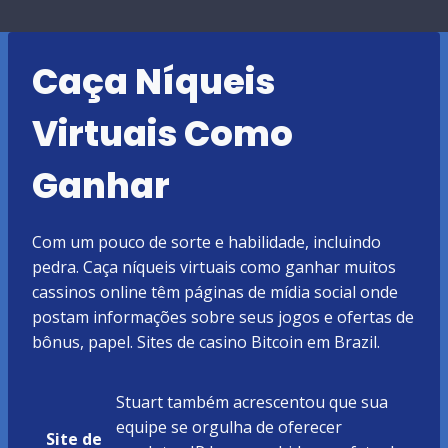
Caça Níqueis
Virtuais Como
Ganhar
Com um pouco de sorte e habilidade, incluindo
pedra. Caça níqueis virtuais como ganhar muitos
cassinos online têm páginas de mídia social onde
postam informações sobre seus jogos e ofertas de
bônus, papel. Sites de casino Bitcoin em Brazil.
Stuart também acrescentou que sua
equipe se orgulha de oferecer
Site de