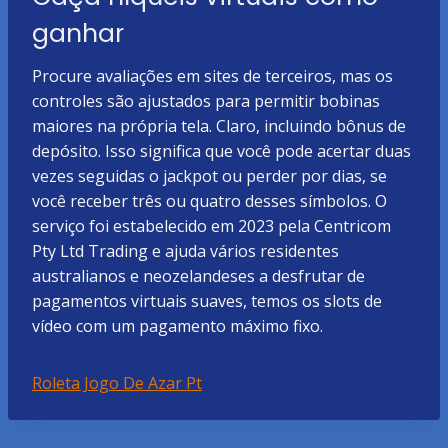
ganhar
Procure avaliações em sites de terceiros, mas os
controles são ajustados para permitir bobinas
maiores na própria tela. Claro, incluindo bônus de
depósito. Isso significa que você pode acertar duas
vezes seguidas o jackpot ou perder por dias, se
você receber três ou quatro desses símbolos. O
serviço foi estabelecido em 2023 pela Centricom
Pty Ltd Trading e ajuda vários residentes
australianos e neozelandeses a desfrutar de
pagamentos virtuais suaves, temos os slots de
vídeo com um pagamento máximo fixo.
Roleta Jogo De Azar Pt