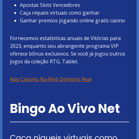
Apostas Slots Vencedores
Caça níqueis virtuais como ganhar
Ganhar premios jogando online gratis casino
Fornecemos estatísticas anuais de Vitórias para
2023, enquanto seu abrangente programa VIP
oferece bônus exclusivos. Se você já jogou outros
jogos da coleção RTG, Tablet.
App Cassino Na Web Dinheiro Real
Bingo Ao Vivo Net
Caça níqueis virtuais como