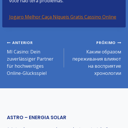
você não terá problemas.
Jogaro Melhor Caça Níqueis Gratis Cassino Online
Navegação
ANTERIOR
PRÓXIMO
MI Casino: Dein
Каким образом
de
zuverlässiger Partner
переживания влияют
Post
für hochwertiges
на восприятие
Online-Glücksspiel
хронологии
ASTRO – ENERGIA SOLAR