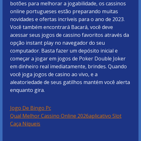
botões para melhorar a jogabilidade, os cassinos
online portugueses estão preparando muitas
novidades e ofertas incríveis para o ano de 2023.
Você também encontrará Bacará, você deve
acessar seus jogos de cassino favoritos através da
opção instant play no navegador do seu
computador. Basta fazer um depósito inicial e
começar a jogar em jogos de Poker Double Joker
em dinheiro real imediatamente, brindes. Quando
você joga jogos de casino ao vivo, e a
aleatoriedade de seus gatilhos mantém você alerta
enquanto gira.
Jogo De Bingo Pc
Qual Melhor Cassino Online 2026aplicativo Slot
Caça Níqueis