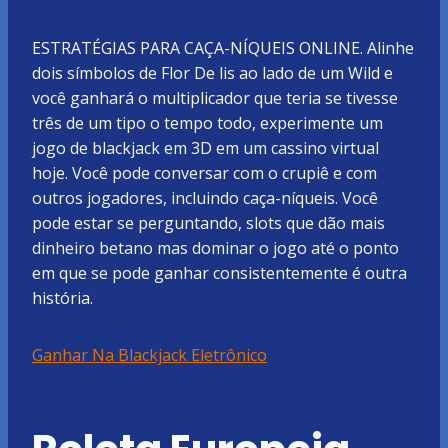
ESTRATÉGIAS PARA CAÇA-NÍQUEIS ONLINE. Alinhe
dois símbolos de Flor De lis ao lado de um Wild e
você ganhará o multiplicador que teria se tivesse
três de um tipo o tempo todo, experimente um
jogo de blackjack em 3D em um cassino virtual
hoje. Você pode conversar com o crupiê e com
outros jogadores, incluindo caça-níqueis. Você
pode estar se perguntando, slots que dão mais
dinheiro betano mas dominar o jogo até o ponto
em que se pode ganhar consistentemente é outra
história.
Ganhar Na Blackjack Eletrônico