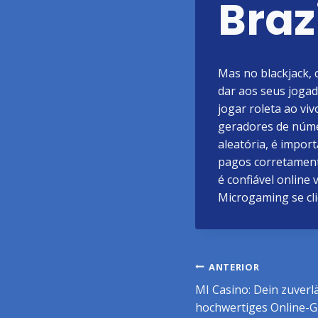
Braz
Mas no blackjack, 
dar aos seus jogad
jogar roleta ao viv
geradores de númer
aleatória, é impor
pagos corretamente
é confiável online
Microgaming se cli
Nave
ANTERIOR
MI Casino: Dein zuverl
hochwertiges Online-G