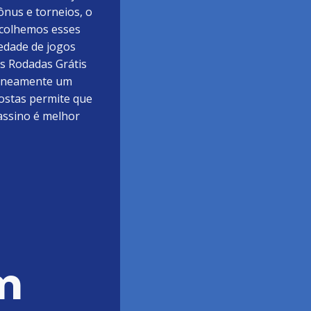
ônus e torneios, o
scolhemos esses
edade de jogos
s Rodadas Grátis
ntaneamente um
postas permite que
cassino é melhor
m