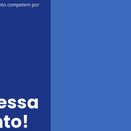
uanto competem por
essa
to!