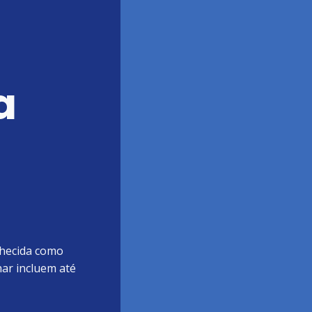
a
hecida como
ar incluem até