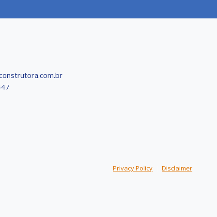
onstrutora.com.br
447
Privacy Policy
|
Disclaimer