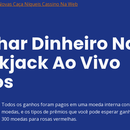
Novas Caça Níqueis Cassino Na Web
ar Dinheiro N
kjack Ao Vivo
os
Todos os ganhos foram pagos em uma moeda interna con
moedas, e os tipos de prêmios que você pode esperar ganh
300 moedas para rosas vermelhas.