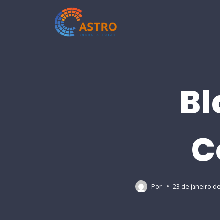
Pular
para
o
Conteúdo
Bl
C
Por
23 de janeiro d