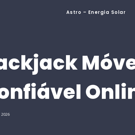
Astro – Energia Solar
ackjack Móve
onfiável Onli
e 2026