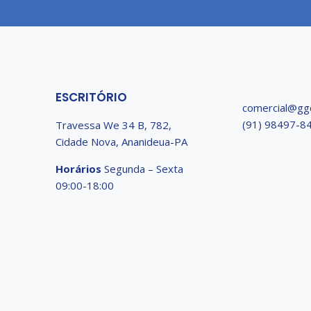
ESCRITÓRIO
comercial@ggc
(91) 98497-8
Travessa We 34 B, 782,
Cidade Nova, Ananideua-PA
Horários
Segunda – Sexta
09:00-18:00