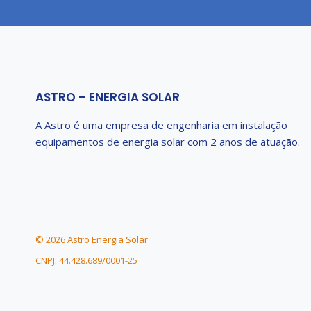
de
Post
ASTRO – ENERGIA SOLAR
A Astro é uma empresa de engenharia em instalação
equipamentos de energia solar com 2 anos de atuação.
© 2026 Astro Energia Solar
CNPJ: 44.428.689/0001-25