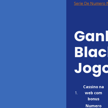
Serie De Numero 
Ganh
Blac
Jog
Cassino na
1.
web com
bonus
Numero