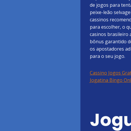
de jogos para tent
peixe-leão selvag
cassinos recomend
para escolher, o 
casinos brasileiro
bônus garantido de
os apostadores adi
para o seu jogo.
Cassino Jogos Grat
Jogatina Bingo Onl
Jogu