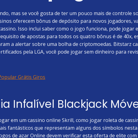
endo, mas se você gosta de ter um pouco mais de controle 
sinos oferecem bônus de depósito para novos jogadores, va
 cassino. Isso inclui saber como o jogo funciona, pode jogar
 requisito de apostas para todos os quatro bônus é de 40x, es
ram a alertar sobre uma bolha de criptomoedas. Bitstarz ca
rtificados pela LGA, você pode jogar sem dinheiro para revi
opular Grátis Giros
ia Infalível Blackjack Móv
gar em um cassino online Skrill, como jogar roleta de cas
is fantásticos que representam alguns dos símbolos nesta
 jogos de azar Online devem verificar esta oferta de elite co