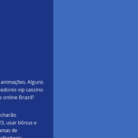
, animações. Alguns
cedores vip cassino
 online Brazil?
 acharão
3, usar bônus e
amas de
sferência.