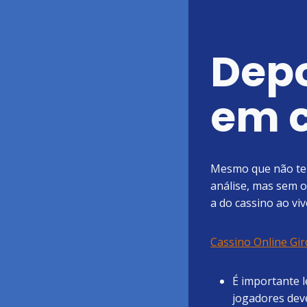
Depo
em c
Mesmo que não te
análise, mas sem o
a do cassino ao viv
Cassino Online Giro
É importante 
jogadores dev