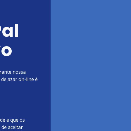
al
vo
rante nossa
 de azar on-line é
de e que os
de aceitar