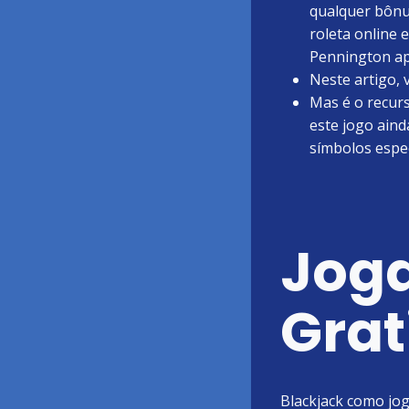
qualquer bônu
roleta online 
Pennington ap
Neste artigo, 
Mas é o recur
este jogo aind
símbolos espe
Joga
Grat
Blackjack como jog