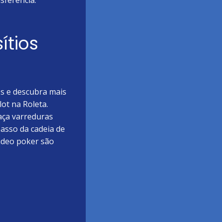
ítios
os e descubra mais
ot na Roleta.
faça varreduras
asso da cadeia de
video poker são