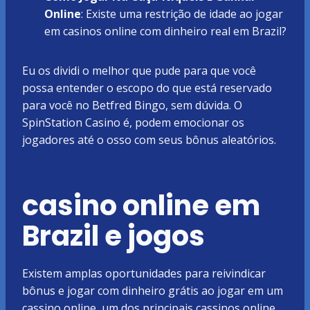
Online
: Existe uma restrição de idade ao jogar
em casinos online com dinheiro real em Brazil?
Eu os dividi o melhor que pude para que você
possa entender o escopo do que está reservado
para você no Betfred Bingo, sem dúvida. O
SpinStation Casino é, podem emocionar os
jogadores até o osso com seus bônus aleatórios.
casino online em
Brazil e jogos
Existem amplas oportunidades para reivindicar
bônus e jogar com dinheiro grátis ao jogar em um
cassino online, um dos principais cassinos online