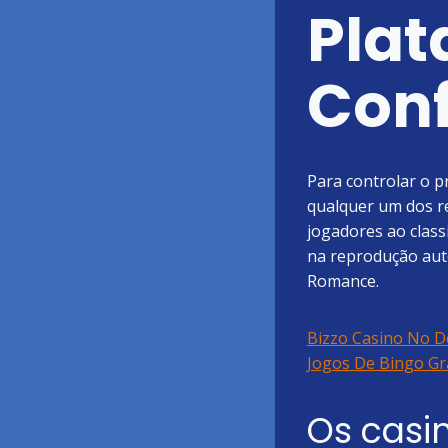
Plat
Conf
Para controlar o p
qualquer um dos r
jogadores ao class
na reprodução auto
Romance.
Bizzo Casino No D
Jogos De Bingo Grat
Os casi