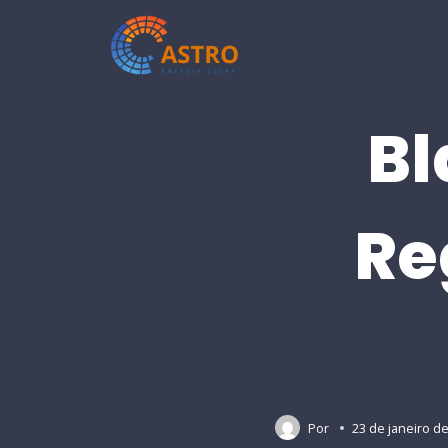
Pular
para
o
Conteúdo
Bl
Re
Por
23 de janeiro d