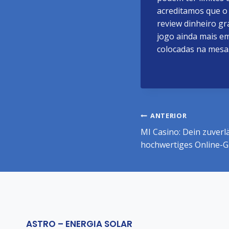
acreditamos que o 
review dinheiro gr
jogo ainda mais em
colocadas na mesa
Nave
ANTERIOR
MI Casino: Dein zuverl
de
hochwertiges Online-G
Post
ASTRO – ENERGIA SOLAR