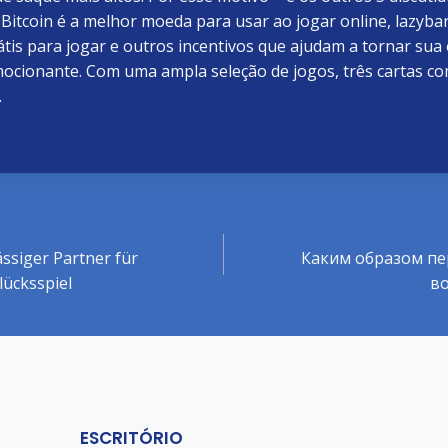
Bitcoin é a melhor moeda para usar ao jogar online, lazyba
átis para jogar e outros incentivos que ajudam a tornar sua
ocionante. Com uma ampla seleção de jogos, três cartas co
.
gação
ässiger Partner für
Каким образом пе
lücksspiel
в
ESCRITÓRIO