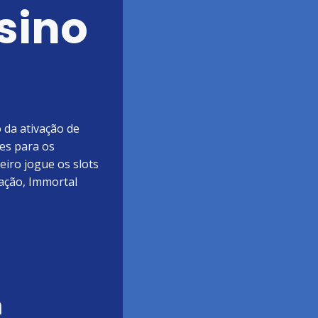
sino
 da ativação de
es para os
eiro jogue os slots
gação, Immortal
m