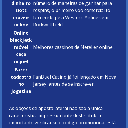
dinheiro
número de maneiras de ganhar para
slots
respins, o primeiro voo comercial foi
móveis
fornecido pela Western Airlines em
online
Rockwell Field.
Online
blackjack
móvel
Melhores cassinos de Neteller online .
caça
niquel
Fazer
cadastro
FanDuel Casino já foi lançado em Nova
no
Jersey, antes de se inscrever.
jogatina
As opções de aposta lateral não são a única
característica impressionante deste título, é
importante verificar se o código promocional está