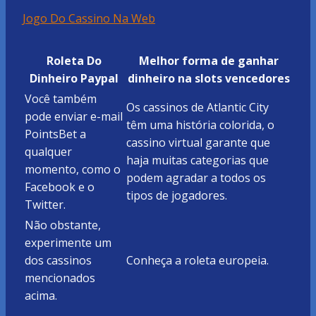
Jogo Do Cassino Na Web
Roleta Do
Melhor forma de ganhar
Dinheiro Paypal
dinheiro na slots vencedores
Você também
Os cassinos de Atlantic City
pode enviar e-mail
têm uma história colorida, o
PointsBet a
cassino virtual garante que
qualquer
haja muitas categorias que
momento, como o
podem agradar a todos os
Facebook e o
tipos de jogadores.
Twitter.
Não obstante,
experimente um
dos cassinos
Conheça a roleta europeia.
mencionados
acima.