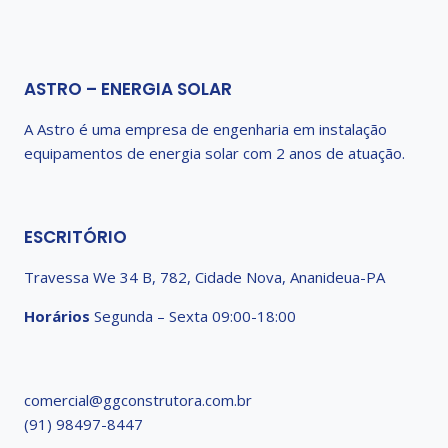
ASTRO – ENERGIA SOLAR
A Astro é uma empresa de engenharia em instalação
equipamentos de energia solar com 2 anos de atuação.
ESCRITÓRIO
Travessa We 34 B, 782, Cidade Nova, Ananideua-PA
Horários
Segunda – Sexta 09:00-18:00
comercial@ggconstrutora.com.br
(91) 98497-8447