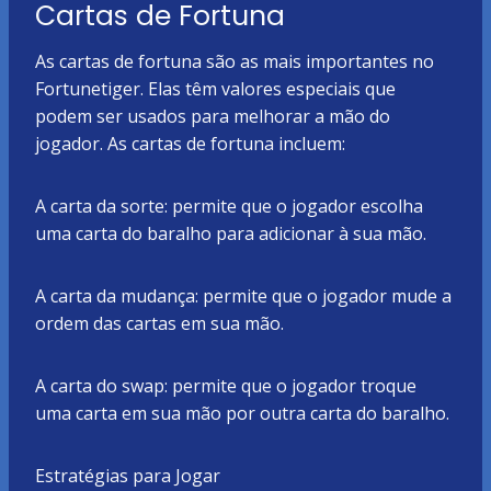
Cartas de Fortuna
As cartas de fortuna são as mais importantes no
Fortunetiger. Elas têm valores especiais que
podem ser usados para melhorar a mão do
jogador. As cartas de fortuna incluem:
A carta da sorte: permite que o jogador escolha
uma carta do baralho para adicionar à sua mão.
A carta da mudança: permite que o jogador mude a
ordem das cartas em sua mão.
A carta do swap: permite que o jogador troque
uma carta em sua mão por outra carta do baralho.
Estratégias para Jogar