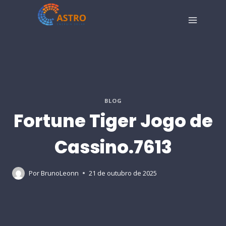
Pular
para
o
Conteúdo
BLOG
Fortune Tiger Jogo de
Cassino.7613
Por
BrunoLeonn
21 de outubro de 2025