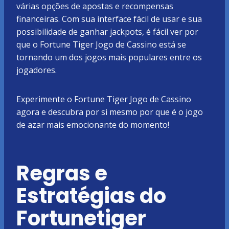
várias opções de apostas e recompensas
financeiras. Com sua interface fácil de usar e sua
possibilidade de ganhar jackpots, é fácil ver por
que o Fortune Tiger Jogo de Cassino está se
tornando um dos jogos mais populares entre os
jogadores.
Experimente o Fortune Tiger Jogo de Cassino
agora e descubra por si mesmo por que é o jogo
de azar mais emocionante do momento!
Regras e
Estratégias do
Fortunetiger