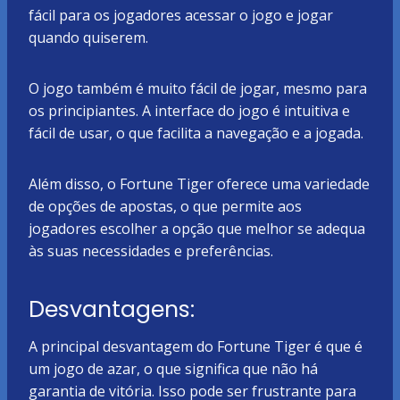
fácil para os jogadores acessar o jogo e jogar
quando quiserem.
O jogo também é muito fácil de jogar, mesmo para
os principiantes. A interface do jogo é intuitiva e
fácil de usar, o que facilita a navegação e a jogada.
Além disso, o Fortune Tiger oferece uma variedade
de opções de apostas, o que permite aos
jogadores escolher a opção que melhor se adequa
às suas necessidades e preferências.
Desvantagens:
A principal desvantagem do Fortune Tiger é que é
um jogo de azar, o que significa que não há
garantia de vitória. Isso pode ser frustrante para