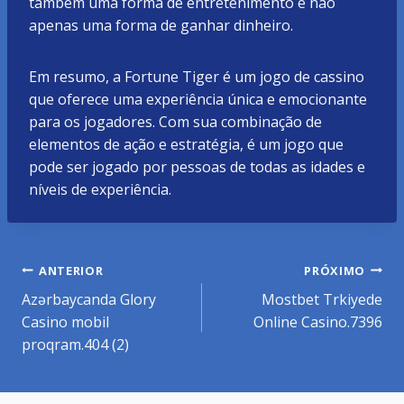
também uma forma de entretenimento e não
apenas uma forma de ganhar dinheiro.
Em resumo, a Fortune Tiger é um jogo de cassino
que oferece uma experiência única e emocionante
para os jogadores. Com sua combinação de
elementos de ação e estratégia, é um jogo que
pode ser jogado por pessoas de todas as idades e
níveis de experiência.
Navegação
ANTERIOR
PRÓXIMO
Azərbaycanda Glory
Mostbet Trkiyede
de
Casino mobil
Online Casino.7396
Post
proqram.404 (2)