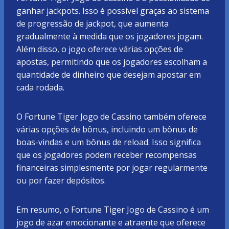
ganhar jackpots. Isso é possível graças ao sistema
de progressão de jackpot, que aumenta
gradualmente à medida que os jogadores jogam.
Além disso, o jogo oferece várias opções de
apostas, permitindo que os jogadores escolham a
quantidade de dinheiro que desejam apostar em
cada rodada.
O Fortune Tiger Jogo de Cassino também oferece
várias opções de bônus, incluindo um bônus de
boas-vindas e um bônus de reload. Isso significa
que os jogadores podem receber recompensas
financeiras simplesmente por jogar regularmente
ou por fazer depósitos.
Em resumo, o Fortune Tiger Jogo de Cassino é um
jogo de azar emocionante e atraente que oferece