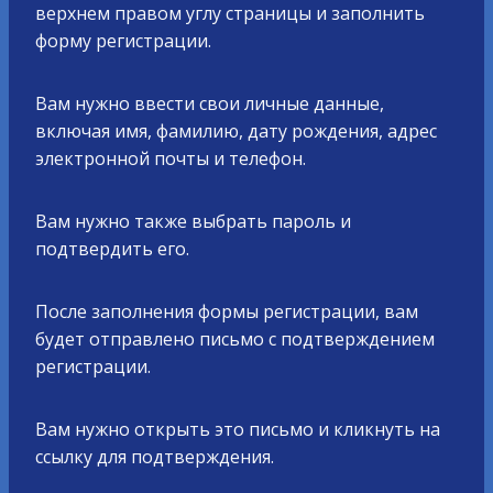
верхнем правом углу страницы и заполнить
форму регистрации.
Вам нужно ввести свои личные данные,
включая имя, фамилию, дату рождения, адрес
электронной почты и телефон.
Вам нужно также выбрать пароль и
подтвердить его.
После заполнения формы регистрации, вам
будет отправлено письмо с подтверждением
регистрации.
Вам нужно открыть это письмо и кликнуть на
ссылку для подтверждения.