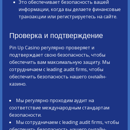
Это обеспечивает безопасность вашей
информации, когда вы делаете финансовые
транзакции или регистрируетесь на сайте.
Проверка и подтверждение
Pin Up Casino регулярно проверяет и
подтверждает свою безопасность, чтобы
обеспечить вам максимальную защиту. Мы
сотрудничаем с leading audit firms, чтобы
обеспечить безопасность нашего онлайн-
казино.
Мы регулярно проходим аудит на
соответствие международным стандартам
безопасности.
Мы сотрудничаем с leading audit firms, чтобы
обеспечить безопасность нашего онлайн-