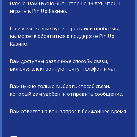
Важно! Вам нужно быть старше 18 лет, чтобы
играть в Pin Up Казино.
Если у вас возникнут вопросы или проблемы,
вы можете обратиться к поддержке Pin Up
Казино.
Вам доступны различные способы связи,
включая электронную почту, телефон и чат.
Вам нужно только выбрать способ связи,
который вам удобен, и отправить сообщение.
Вам ответят на ваш запрос в ближайшее время.