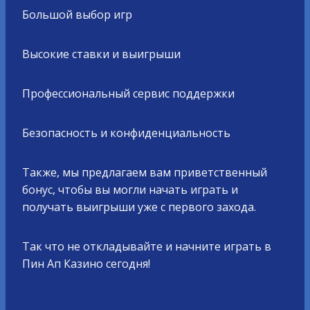
Большой выбор игр
Высокие ставки и выигрыши
Профессиональный сервис поддержки
Безопасность и конфиденциальность
Также, мы предлагаем вам приветственный
бонус, чтобы вы могли начать играть и
получать выигрыши уже с первого захода.
Так что не откладывайте и начните играть в
Пин Ап Казино сегодня!