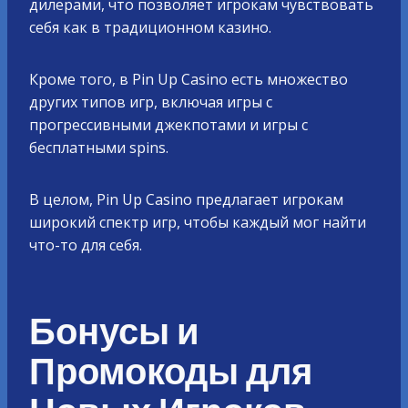
дилерами, что позволяет игрокам чувствовать
себя как в традиционном казино.
Кроме того, в Pin Up Casino есть множество
других типов игр, включая игры с
прогрессивными джекпотами и игры с
бесплатными spins.
В целом, Pin Up Casino предлагает игрокам
широкий спектр игр, чтобы каждый мог найти
что-то для себя.
Бонусы и
Промокоды для