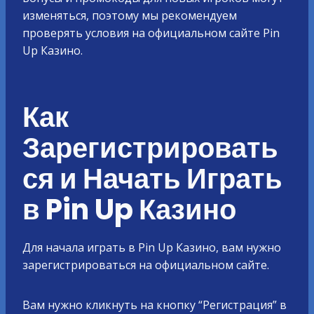
изменяться, поэтому мы рекомендуем
проверять условия на официальном сайте Pin
Up Казино.
Как
Зарегистрировать
ся и Начать Играть
в Pin Up Казино
Для начала играть в Pin Up Казино, вам нужно
зарегистрироваться на официальном сайте.
Вам нужно кликнуть на кнопку “Регистрация” в