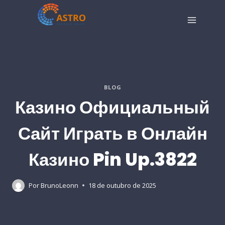
Pular
para
o
Conteúdo
BLOG
Казино Официальный
Сайт Играть в Онлайн
Казино Pin Up.3822
Por
BrunoLeonn
18 de outubro de 2025