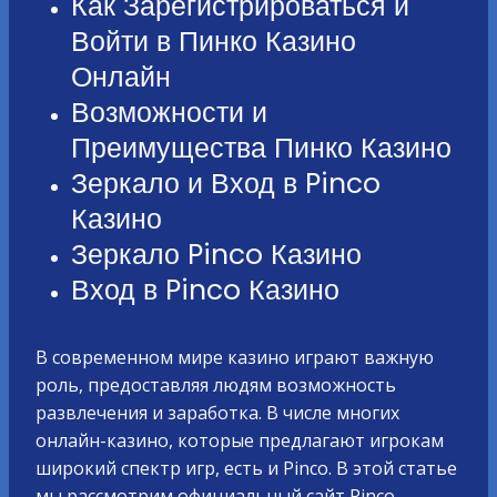
Как Зарегистрироваться и
Войти в Пинко Казино
Онлайн
Возможности и
Преимущества Пинко Казино
Зеркало и Вход в Pinco
Казино
Зеркало Pinco Казино
Вход в Pinco Казино
В современном мире казино играют важную
роль, предоставляя людям возможность
развлечения и заработка. В числе многих
онлайн-казино, которые предлагают игрокам
широкий спектр игр, есть и Pinco. В этой статье
мы рассмотрим официальный сайт Pinco,