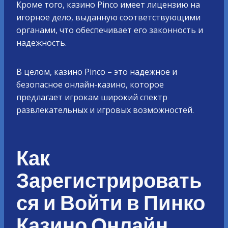
Кроме того, казино Pinco имеет лицензию на
игорное дело, выданную соответствующими
органами, что обеспечивает его законность и
надежность.
В целом, казино Pinco – это надежное и
безопасное онлайн-казино, которое
предлагает игрокам широкий спектр
развлекательных и игровых возможностей.
Как
Зарегистрировать
ся и Войти в Пинко
Казино Онлайн