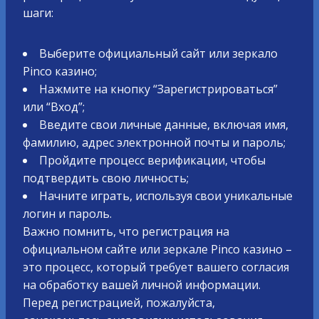
шаги:
Выберите официальный сайт или зеркало
Pinco казино;
Нажмите на кнопку “Зарегистрироваться”
или “Вход”;
Введите свои личные данные, включая имя,
фамилию, адрес электронной почты и пароль;
Пройдите процесс верификации, чтобы
подтвердить свою личность;
Начните играть, используя свои уникальные
логин и пароль.
Важно помнить, что регистрация на
официальном сайте или зеркале Pinco казино –
это процесс, который требует вашего согласия
на обработку вашей личной информации.
Перед регистрацией, пожалуйста,