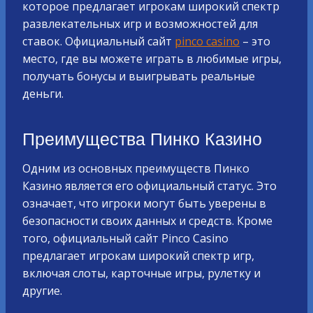
которое предлагает игрокам широкий спектр
развлекательных игр и возможностей для
ставок. Официальный сайт
pinco casino
– это
место, где вы можете играть в любимые игры,
получать бонусы и выигрывать реальные
деньги.
Преимущества Пинко Казино
Одним из основных преимуществ Пинко
Казино является его официальный статус. Это
означает, что игроки могут быть уверены в
безопасности своих данных и средств. Кроме
того, официальный сайт Pinco Casino
предлагает игрокам широкий спектр игр,
включая слоты, карточные игры, рулетку и
другие.