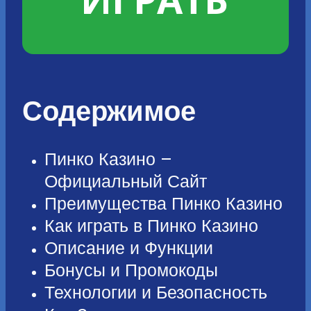
Содержимое
Пинко Казино –
Официальный Сайт
Преимущества Пинко Казино
Как играть в Пинко Казино
Описание и Функции
Бонусы и Промокоды
Технологии и Безопасность