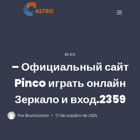
Pular
para
o
Conteúdo
BLOG
– Официальный сайт
Pinco играть онлайн
Зеркало и вход.2359
Por
BrunoLeonn
17 de outubro de 2025