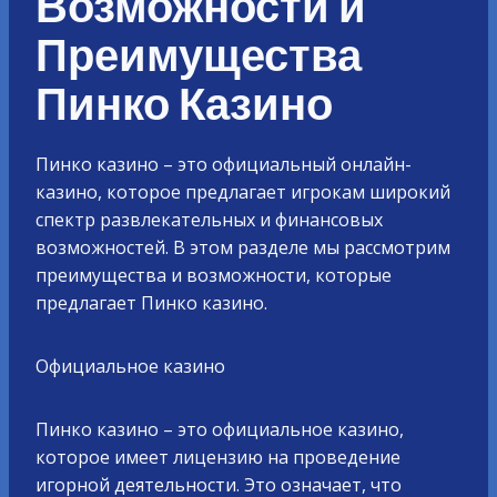
Возможности и
Преимущества
Пинко Казино
Пинко казино – это официальный онлайн-
казино, которое предлагает игрокам широкий
спектр развлекательных и финансовых
возможностей. В этом разделе мы рассмотрим
преимущества и возможности, которые
предлагает Пинко казино.
Официальное казино
Пинко казино – это официальное казино,
которое имеет лицензию на проведение
игорной деятельности. Это означает, что