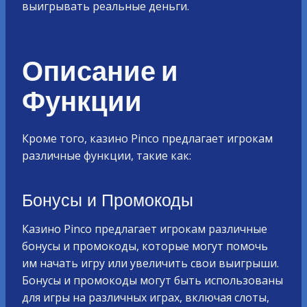
выигрывать реальные деньги.
Описание и
Функции
Кроме того, казино Pinco предлагает игрокам
различные функции, такие как:
Бонусы и Промокоды
Казино Pinco предлагает игрокам различные
бонусы и промокоды, которые могут помочь
им начать игру или увеличить свои выигрыши.
Бонусы и промокоды могут быть использованы
для игры на различных играх, включая слоты,