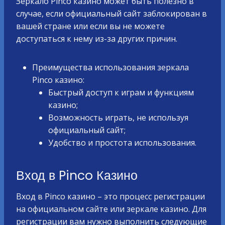
Зеркало Pinco казино может быть полезно в
случае, если официальный сайт заблокирован в
вашей стране или если вы не можете
доступаться к нему из-за других причин.
Преимущества использования зеркала
Pinco казино:
Быстрый доступ к играм и функциям
казино;
Возможность играть, не используя
официальный сайт;
Удобство и простота использования.
Вход в Pinco Казино
Вход в Pinco казино – это процесс регистрации
на официальном сайте или зеркале казино. Для
регистрации вам нужно выполнить следующие