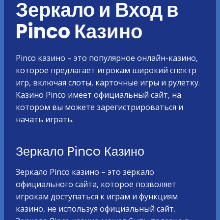
Зеркало и Вход в
Pinco Казино
Pinco казино – это популярное онлайн-казино,
которое предлагает игрокам широкий спектр
игр, включая слоты, карточные игры и рулетку.
Казино Pinco имеет официальный сайт, на
котором вы можете зарегистрироваться и
начать играть.
Зеркало Pinco Казино
Зеркало Pinco казино – это зеркало
официального сайта, которое позволяет
игрокам доступаться к играм и функциям
казино, не используя официальный сайт.