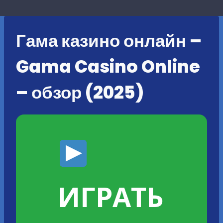
Гама казино онлайн –
Gama Casino Online
– обзор (2025)
ИГРАТЬ