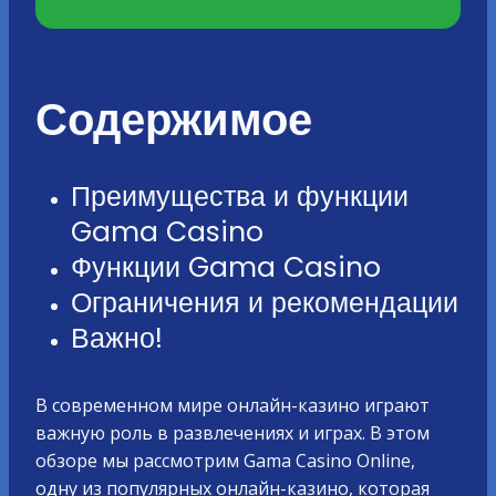
Содержимое
Преимущества и функции
Gama Casino
Функции Gama Casino
Ограничения и рекомендации
Важно!
В современном мире онлайн-казино играют
важную роль в развлечениях и играх. В этом
обзоре мы рассмотрим Gama Casino Online,
одну из популярных онлайн-казино, которая