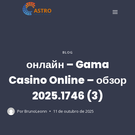
Pular
para
o
Conteúdo
BLOG
онлайн – Gama
Casino Online – обзор
2025.1746 (3)
Por
BrunoLeonn
11 de outubro de 2025