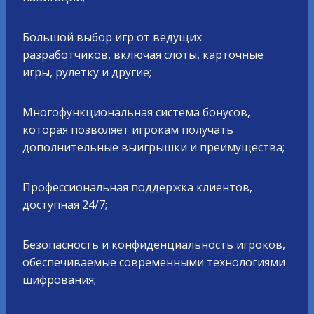
Большой выбор игр от ведущих
разработчиков, включая слоты, карточные
игры, рулетку и другие;
Многофункциональная система бонусов,
которая позволяет игрокам получать
дополнительные выигрышки и преимущества;
Профессиональная поддержка клиентов,
доступная 24/7;
Безопасность и конфиденциальность игроков,
обеспечиваемые современными технологиями
шифрования;